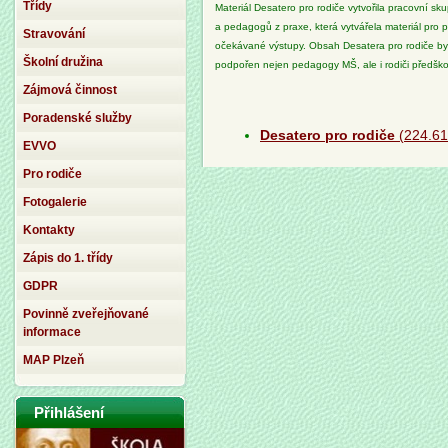
Třídy
Materiál Desatero pro rodiče vytvořila pracovní sk
a pedagogů z praxe, která vytvářela materiál pr
Stravování
očekávané výstupy. Obsah Desatera pro rodiče byl
Školní družina
podpořen nejen pedagogy MŠ, ale i rodiči předškol
Zájmová činnost
Poradenské služby
Desatero pro rodiče
(224.6
EVVO
Pro rodiče
Fotogalerie
Kontakty
Zápis do 1. třídy
GDPR
Povinně zveřejňované
informace
MAP Plzeň
Přihlášení