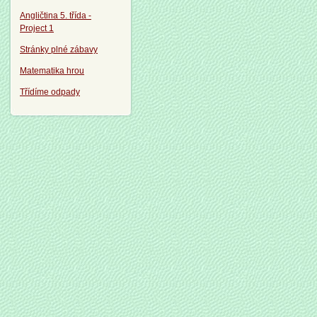
Angličtina 5. třída -
Project 1
Stránky plné zábavy
Matematika hrou
Třídíme odpady