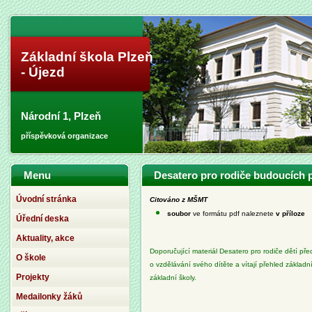
Základní škola Plzeň
- Újezd
Národní 1, Plzeň
příspěvková organizace
Menu
Desatero pro rodiče budoucích 
Úvodní stránka
Citováno z MŠMT
soubor
ve formátu pdf naleznete
v příloze
Úřední deska
Aktuality, akce
Doporučující materiál Desatero pro rodiče dětí před
O škole
o vzdělávání svého dítěte a vítají přehled základ
Projekty
základní školy.
Medailonky žáků