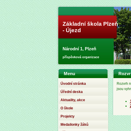
Základní škola Plzeň
- Újezd
Národní 1, Plzeň
příspěvková organizace
Menu
Rozvrh
Úvodní stránka
Rozvrh n
jsou vyh
Úřední deska
Aktuality, akce
O škole
Projekty
Medailonky žáků