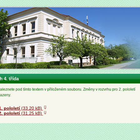
 4. třída
aleznete pod tímto textem v přiloženém souboru. Změny v rozvrhu pro 2. pololetí
razeny.
1. pololetí
(33.20 kB)
2. pololetí
(31.25 kB)