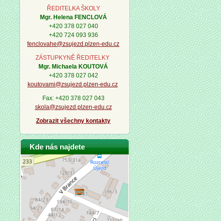
ŘEDITELKA ŠKOLY
Mgr. Helena FENCLOVÁ
+420 378 027 040
+420 724 093 936
fenclovahe@zsujezd.plzen-edu.cz
ZÁSTUPKYNĚ ŘEDITELKY
Mgr. Michaela KOUTOVÁ
+420 378 027 042
koutovami@zsujezd.plzen-edu.cz
Fax: +420 378 027 043
skola@zsujezd.plzen-edu.cz
Zobrazit všechny kontakty
Kde nás najdete