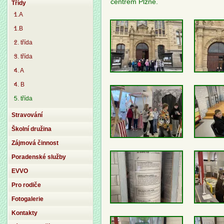
centrem Plzně.
Třídy
1.A
1.B
2. třída
3. třída
4. A
4. B
5. třída
Stravování
Školní družina
Zájmová činnost
Poradenské služby
EVVO
Pro rodiče
Fotogalerie
Kontakty