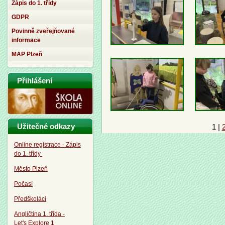
Zápis do 1. třídy
GDPR
Povinně zveřejňované
informace
MAP Plzeň
Přihlášení
Užitečné odkazy
1
|
Online registrace - Zápis
do 1. třídy
Město Plzeň
Počasí
Předškoláci
Angličtina 1. třída -
Let's Explore 1