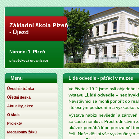
Základní škola Plzeň
- Újezd
Národní 1, Plzeň
příspěvková organizace
Menu
Lidé odvedle - páťáci v muzeu
Úvodní stránka
Ve čtvrtek 19.2.jsme byli objednán
výstavu
„Lidé odvedle – neobvykl
Úřední deska
Návštěvníci se mohli ponořit do rea
Aktuality, akce
i tělesným postižením a vyzkoušet si
O škole
Výstava nabízí nevšední a zároveň c
se často nemluví. Prostřednictvím zá
Projekty
ukázek pomáhá lépe porozumět to
Medailonky žáků
čelí. Naše děti si vše vyzkoušely a