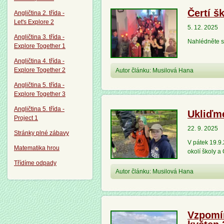
Čertí š
Angličtina 2. třída -
Let's Explore 2
5. 12. 2025
Angličtina 3. třída -
Nahlédněte s
Explore Together 1
Angličtina 4. třída -
Explore Together 2
Autor článku: Musilová Hana
Angličtina 5. třída -
Explore Together 3
Angličtina 5. třída -
Ukliďm
Project 1
22. 9. 2025
Stránky plné zábavy
V pátek 19.9.
Matematika hrou
okolí školy a
Třídíme odpady
Autor článku: Musilová Hana
Vzpomín