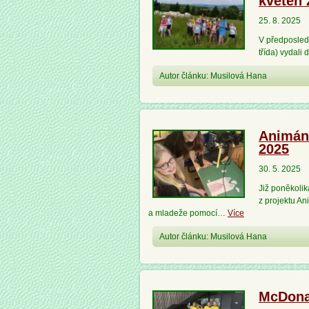
květen 
25. 8. 2025
V předposledn
třída) vydali
Autor článku: Musilová Hana
Animáni
2025
30. 5. 2025
Již poněkolik
z projektu An
a mladeže pomocí…
Více
Autor článku: Musilová Hana
McDona