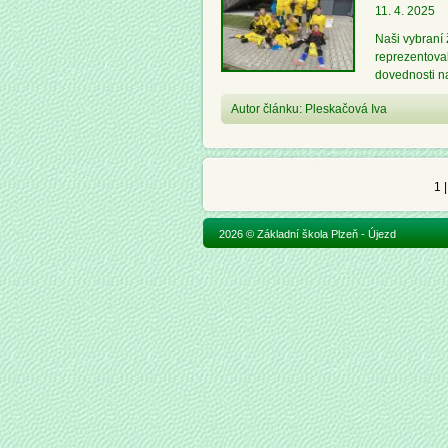
11. 4. 2025
Naši vybraní ž
reprezentoval
dovednosti 
Autor článku: Pleskačová Iva
1
2026 © Základní škola Plzeň - Újezd