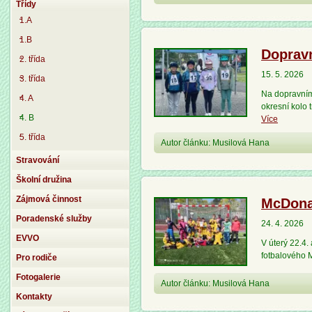
Třídy
1.A
1.B
Dopravn
2. třída
15. 5. 2026
3. třída
Na dopravním 
4. A
okresní kolo 
4. B
Více
5. třída
Autor článku: Musilová Hana
Stravování
Školní družina
Zájmová činnost
McDona
Poradenské služby
24. 4. 2026
EVVO
V úterý 22.4.
fotbalového 
Pro rodiče
Fotogalerie
Autor článku: Musilová Hana
Kontakty