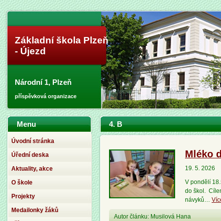
Základní škola Plzeň
- Újezd
Národní 1, Plzeň
příspěvková organizace
Menu
4. B
Úvodní stránka
Mléko d
Úřední deska
19. 5. 2026
Aktuality, akce
V pondělí 18.
O škole
do škol. Cíle
Projekty
návyků…
Víc
Medailonky žáků
Autor článku: Musilová Hana