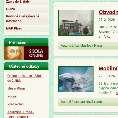
Zápis do 1. třídy
GDPR
Obvodní
Povinně zveřejňované
27. 2. 2026
informace
Dne 26.2. se 
MAP Plzeň
Ševelení. Za 
z…
Více
Přihlášení
Autor článku: Musilová Hana
Užitečné odkazy
Mobilní
Online registrace - Zápis
22. 1. 2026
do 1. třídy
19. ledna jsm
byly na výběr
Město Plzeň
nadšené,…
V
Počasí
Autor článku: Musilová Hana
Předškoláci
Angličtina 1. třída -
Let's Explore 1