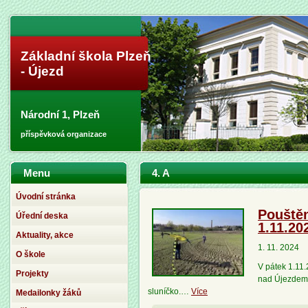
Základní škola Plzeň
- Újezd
Národní 1, Plzeň
příspěvková organizace
Menu
4. A
Úvodní stránka
Pouštění
Úřední deska
1.11.20
Aktuality, akce
1. 11. 2024
O škole
V pátek 1.11.
Projekty
nad Újezdem. 
sluníčko.…
Více
Medailonky žáků