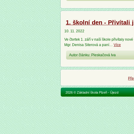
1. školní den - Přivítal
10. 11. 2022
Ve čtvrtek 1. září v naší škole přivítaly no
Mgr. Denisa Siterová a paní…
Více
Autor článku: Pleskačová Iva
Pře
2026 © Základní škola Plzeň - Újezd