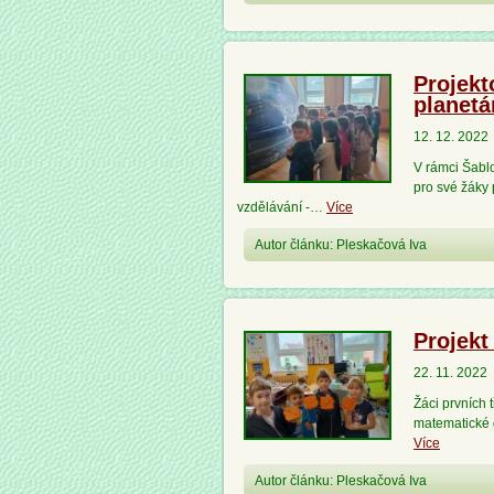
Projekt
planetá
12. 12. 2022
V rámci Šablo
pro své žáky
vzdělávání -…
Více
Autor článku: Pleskačová Iva
Projekt
22. 11. 2022
Žáci prvních t
matematické 
Více
Autor článku: Pleskačová Iva