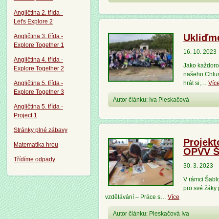
Angličtina 2. třída -
Let's Explore 2
Ukliďm
Angličtina 3. třída -
Explore Together 1
16. 10. 2023
Angličtina 4. třída -
Jako každoroč
Explore Together 2
našeho Chlum
Angličtina 5. třída -
hrát si,…
Víc
Explore Together 3
Autor článku: Iva Pleskačová
Angličtina 5. třída -
Project 1
Stránky plné zábavy
Projekt
Matematika hrou
OPVV Ša
Třídíme odpady
30. 3. 2023
V rámci Šablo
pro své žáky
vzdělávání – Práce s…
Více
Autor článku: Pleskačová Iva