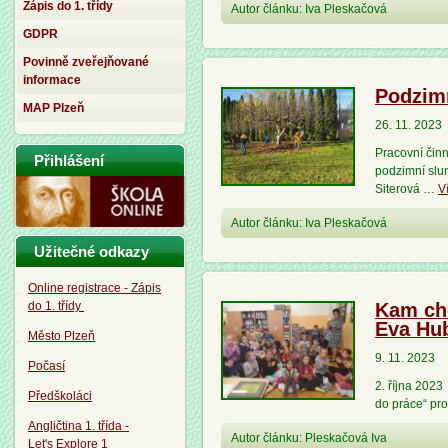
Zápis do 1. třídy
Autor článku: Iva Pleskačová
GDPR
Povinně zveřejňované
informace
Podzimn
MAP Plzeň
26. 11. 2023
Pracovní činn
Přihlášení
podzimní slun
Siterová …
V
Autor článku: Iva Pleskačová
Užitečné odkazy
Online registrace - Zápis
do 1. třídy
Kam cho
Eva Hu
Město Plzeň
9. 11. 2023
Počasí
2. října 202
Předškoláci
do práce“ pr
Angličtina 1. třída -
Autor článku: Pleskačová Iva
Let's Explore 1