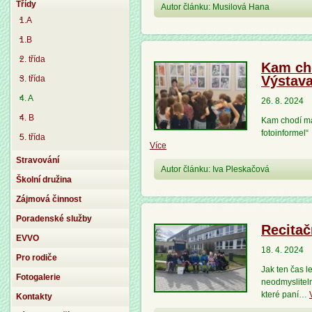
Třídy
Autor článku: Musilová Hana
1.A
1.B
2. třída
Kam cho
Výstava
3. třída
4. A
26. 8. 2024
4. B
Kam chodí má
fotoinformel
5. třída
Více
Stravování
Autor článku: Iva Pleskačová
Školní družina
Zájmová činnost
Poradenské služby
Recitač
EVVO
18. 4. 2024
Pro rodiče
Jak ten čas l
Fotogalerie
neodmysliteln
které paní…
Kontakty