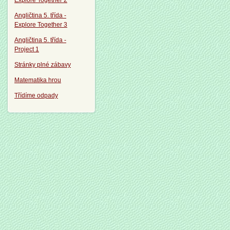
Explore Together 2
Angličtina 5. třída -
Explore Together 3
Angličtina 5. třída -
Project 1
Stránky plné zábavy
Matematika hrou
Třídíme odpady