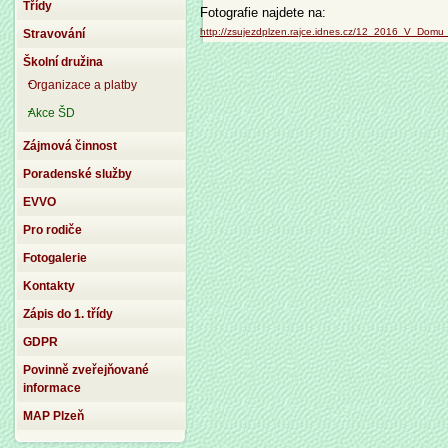
Třídy
Fotografie najdete na:
http://zsujezdplzen.rajce.idnes.cz/12_2016_V_Domu
Stravování
Školní družina
Organizace a platby
Akce ŠD
Zájmová činnost
Poradenské služby
EVVO
Pro rodiče
Fotogalerie
Kontakty
Zápis do 1. třídy
GDPR
Povinně zveřejňované
informace
MAP Plzeň