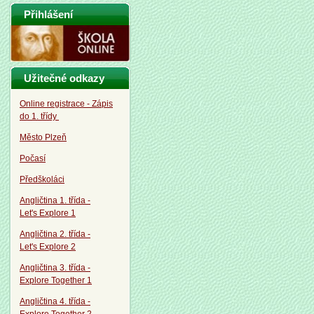
Přihlášení
Užitečné odkazy
Online registrace - Zápis
do 1. třídy
Město Plzeň
Počasí
Předškoláci
Angličtina 1. třída -
Let's Explore 1
Angličtina 2. třída -
Let's Explore 2
Angličtina 3. třída -
Explore Together 1
Angličtina 4. třída -