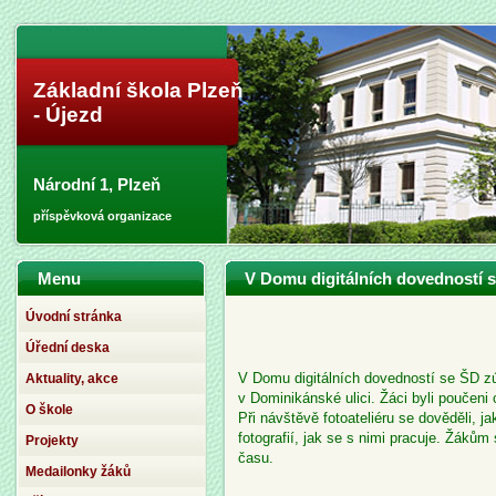
Základní škola Plzeň
- Újezd
Národní 1, Plzeň
příspěvková organizace
Menu
V Domu digitálních dovedností 
Úvodní stránka
Úřední deska
V Domu digitálních dovedností se ŠD zúč
Aktuality, akce
v Dominikánské ulici. Žáci byli poučeni o 
O škole
Při návštěvě fotoateliéru se dověděli, 
fotografií, jak se s nimi pracuje. Žákům s
Projekty
času.
Medailonky žáků