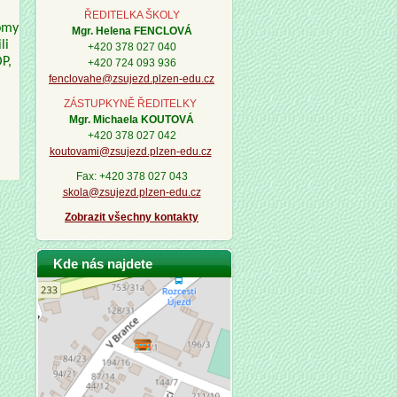
ŘEDITELKA ŠKOLY
romy
Mgr. Helena FENCLOVÁ
li
+420 378 027 040
P,
+420 724 093 936
fenclovahe@zsujezd.plzen-edu.cz
ZÁSTUPKYNĚ ŘEDITELKY
Mgr. Michaela KOUTOVÁ
+420 378 027 042
koutovami@zsujezd.plzen-edu.cz
Fax: +420 378 027 043
skola@zsujezd.plzen-edu.cz
Zobrazit všechny kontakty
Kde nás najdete