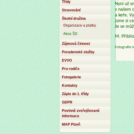
Třídy
Nyní už s
v našem o
Stravování
a keře. V
Školní družina
jsme si c
Organizace a platby
že se můž
Akce ŠD
M. Přibil
Zájmová činnost
Fotografie n
Poradenské služby
EVVO
Pro rodiče
Fotogalerie
Kontakty
Zápis do 1. třídy
GDPR
Povinně zveřejňované
informace
MAP Plzeň