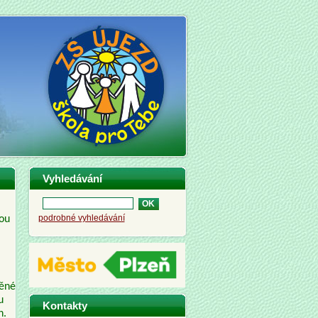
Vyhledávání
podrobné vyhledávání
kou
něné
u
Kontakty
h.