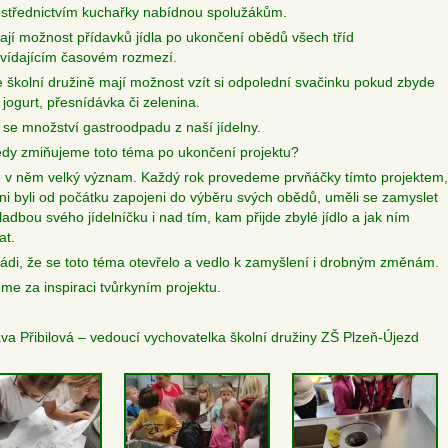
ostřednictvím kuchařky nabídnou spolužákům.
ají možnost přídavků jídla po ukončení obědů všech tříd
vídajícím časovém rozmezí.
e školní družině mají možnost vzít si odpolední svačinku pokud zbyde
 jogurt, přesnídávka či zelenina.
o se množství gastroodpadu z naší jídelny.
edy zmiňujeme toto téma po ukončení projektu?
 v něm velký význam. Každý rok provedeme prvňáčky tímto projektem,
oni byli od počátku zapojeni do výběru svých obědů, uměli se zamyslet
adbou svého jídelníčku i nad tím, kam přijde zbylé jídlo a jak ním
at.
ádi, že se toto téma otevřelo a vedlo k zamyšlení i drobným změnám.
me za inspiraci tvůrkyním projektu.
ava Přibilová – vedoucí vychovatelka školní družiny ZŠ Plzeň-Újezd