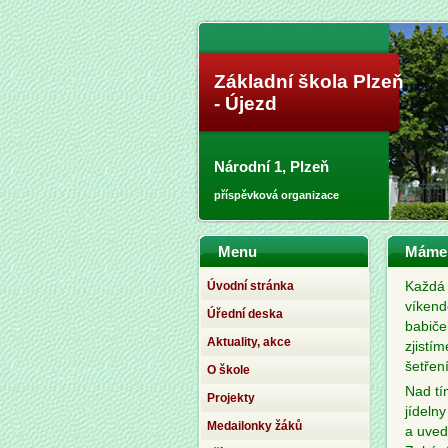
Základní škola Plzeň
- Újezd
Národní 1, Plzeň
příspěvková organizace
Menu
Máme r
Úvodní stránka
Každá 
víkend
Úřední deska
babiče
Aktuality, akce
zjistím
šetřen
O škole
Nad tí
Projekty
jídelny
Medailonky žáků
a uved