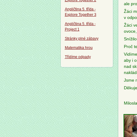
Explore Together 2
ale pr
Angličtina 5. třída -
Žáci m
Explore Together 3
v odpo
Angličtina 5. třída -
Žáci v
Project 1
ovoce,
Stránky plné zábavy
Snížil
Proč t
Matematika hrou
Vidíme
Třídíme odpady
aby i 
nad skl
naklád
Jsme r
Děkuje
Milosl