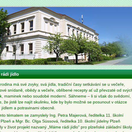
ádi jídlo
rodina má své zvyky, svá jídla, tradiční časy setkávání se u večeře,
ové snídaně, obědy a večeře, oblíbené recepty ať už převzaté od svýc
k, maminek nebo soudobé moderní. Sáhneme – li si však do svědomí,
e, že jistě lze najít skulinku, kde by bylo možné se posunout v otázce
í jídlem a potravinami obecně.
mto tématem se zamyslely Ing. Petra Majerová, ředitelka 11. školní
 Plzeň a Mgr. Bc. Olga Süssová, ředitelka 10. školní jídelny Plzeň
ly v život projekt nazvaný „Máme rádi jídlo“ pro plzeňské základní školy