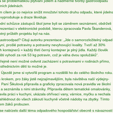
 se problematikou plýtvání jídlem a nadměrné tvorby gastroodpadu
ních jídelnách.
m cílem je co nejvíce snížit množství tohoto druhu odpadu, které jídeln
vyprodukuje a draze likviduje.
dní schůzce zástupců škol jsme byli se záměrem seznámeni, obdrželi
rezentaci v elektronické podobě, kterou zpracovala Pavla Škanderová,
tný průběh projektu byl na nás.
gastroodpad? Cituji autorku prezentace: „Jde o samorozložitelný odpad
yní, prošlé potraviny a potraviny nevyhovující kvality. Tvoří až 30%
 kontejnerů = každý třetí černý kontejner je plný jídla. Každý člověk
išti vyhodí za rok 53 kg potravin, což je váha dvou spolužáků“.
ejmě není možné ovlivnit zacházení s potravinami v rodinách přímo,
ostřednictvím dětí to možné je.
 Újezdě jsme si vytvořili program a rozdělili ho do celého školního roku.
 krokem, pro žáky jistě nejzajímavějším, byla návštěva naší výdejny-
. Paní Šikulová připravila a graficky zpracovala nová pravidla ve školní
ě a seznámila s nimi strávníky. Připravila dětem tematické omalovánky,
avila práci v kuchyni, ukázala ohřívací vany, várnice, myčku a nechala
ahlédnout do všech zákoutí kuchyně včetně nádoby na zbytky. Tímto
jem žáků probuzen.
se nabízelo další téma odpadového hospodářství obecně s návazností