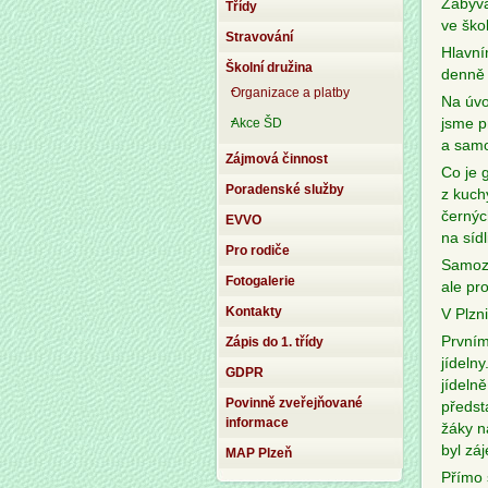
Zabývá
Třídy
ve škol
Stravování
Hlavní
Školní družina
denně 
Organizace a platby
Na úvo
Akce ŠD
jsme p
a samo
Zájmová činnost
Co je 
Poradenské služby
z kuch
černých
EVVO
na sídl
Pro rodiče
Samozř
Fotogalerie
ale pr
Kontakty
V Plzni
Prvním
Zápis do 1. třídy
jídelny
GDPR
jídeln
Povinně zveřejňované
předst
informace
žáky n
byl zá
MAP Plzeň
Přímo 