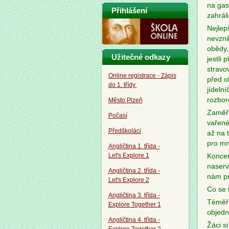
na gas
Přihlášení
zahráli
Nejlep
nevznik
obědy,
Užitečné odkazy
jestli
stravov
Online registrace - Zápis
před o
do 1. třídy
jídeln
rozbor
Město Plzeň
Zaměři
Počasí
vařené
Předškoláci
až na 
pro mn
Angličtina 1. třída -
Let's Explore 1
Koncem
naserv
Angličtina 2. třída -
nám pr
Let's Explore 2
Co se 
Angličtina 3. třída -
Téměř 
Explore Together 1
objedn
Angličtina 4. třída -
Žáci si