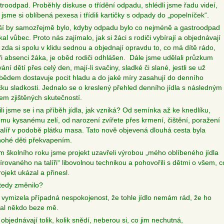
troodpad. Proběhly diskuse o třídění odpadu, shlédli jsme řadu videí,
 jsme si oblíbená pexesa i třídili kartičky s odpady do „popelníček“.
ší by samozřejmě bylo, kdyby odpadu bylo co nejméně a gastroodpad
al vůbec. Proto nás zajímalo, jak si žáci s rodiči vybírají a objednávají
 zda si spolu v klidu sednou a objednají opravdu to, co má dítě rádo,
 při absenci žáka, je oběd rodiči odhlášen. Dále jsme udělali průzkum
ání dětí přes celý den, mají-li svačiny, sladké či slané, jestli se už
bědem dostavuje pocit hladu a do jaké míry zasahují do denního
íčku sladkosti. Jednalo se o kreslený přehled denního jídla s následným
em zjištěných skutečností.
li jsme se i na příběh jídla, jak vzniká? Od semínka až ke knedlíku,
mu kysanému zelí, od narození zvířete přes krmení, čištění, poražení
talíř v podobě plátku masa. Tato nově objevená dlouhá cesta byla
ohé děti překvapením.
 školního roku jsme projekt uzavřeli výrobou „mého oblíbeného jídla
írovaného na talíři“ libovolnou technikou a pohovořili s dětmi o všem, c
ojekt ukázal a přinesl.
tedy změnilo?
vymizela případná nespokojenost, že tohle jídlo nemám rád, že ho
al někdo beze mě.
 objednávají tolik, kolik snědí, neberou si, co jim nechutná,