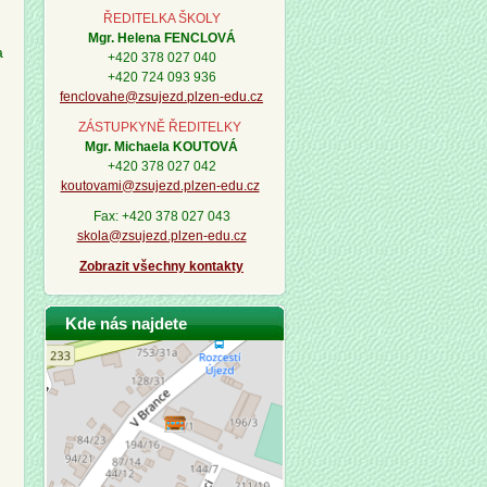
ŘEDITELKA ŠKOLY
Mgr. Helena FENCLOVÁ
a
+420 378 027 040
+420 724 093 936
fenclovahe@zsujezd.plzen-edu.cz
ZÁSTUPKYNĚ ŘEDITELKY
Mgr. Michaela KOUTOVÁ
+420 378 027 042
koutovami@zsujezd.plzen-edu.cz
Fax: +420 378 027 043
skola@zsujezd.plzen-edu.cz
Zobrazit všechny kontakty
Kde nás najdete