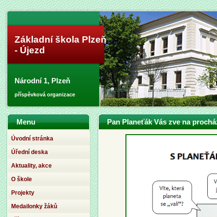
Základní škola Plzeň
- Újezd
Národní 1, Plzeň
příspěvková organizace
Menu
Pan Planeťák Vás zve na proch
Úvodní stránka
Úřední deska
Aktuality, akce
O škole
Projekty
Medailonky žáků