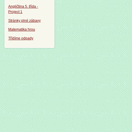
Angličtina 5. třída -
Project 1
Stránky plné zábavy
Matematika hrou
Třídíme odpady