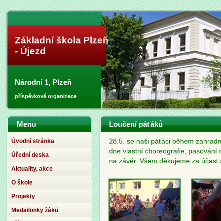
Základní škola Plzeň
- Újezd
Národní 1, Plzeň
příspěvková organizace
Menu
Loučení páťáků
Úvodní stránka
28.5. se naši páťáci během zahradní
dne vlastní choreografie, pasování
Úřední deska
na závěr. Všem děkujeme za účast 
Aktuality, akce
O škole
Projekty
Medailonky žáků