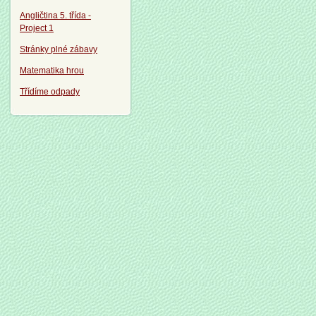
Angličtina 5. třída -
Project 1
Stránky plné zábavy
Matematika hrou
Třídíme odpady