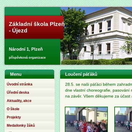
Základní škola Plzeň
- Újezd
Národní 1, Plzeň
příspěvková organizace
Menu
Loučení páťáků
Úvodní stránka
28.5. se naši páťáci během zahradní
dne vlastní choreografie, pasování
Úřední deska
na závěr. Všem děkujeme za účast 
Aktuality, akce
O škole
Projekty
Medailonky žáků