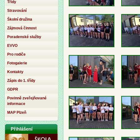
Třídy
Stravování
Školní družina
Zájmová činnost
Poradenské služby
EVVO
Pro rodiče
Fotogalerie
Kontakty
Zápis do 1. třídy
GDPR
Povinně zveřejňované
informace
MAP Plzeň
Přihlášení