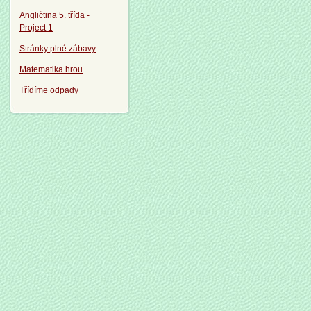
Angličtina 5. třída -
Project 1
Stránky plné zábavy
Matematika hrou
Třídíme odpady