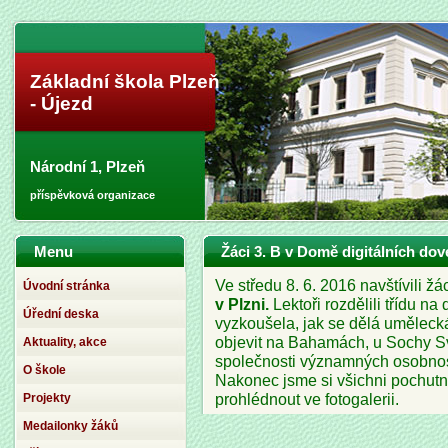
Základní škola Plzeň
- Újezd
Národní 1, Plzeň
příspěvková organizace
Menu
Žáci 3. B v Domě digitálních dov
Ve středu 8. 6. 2016 navštívili žá
Úvodní stránka
v Plzni.
Lektoři rozdělili třídu na
Úřední deska
vyzkoušela, jak se dělá uměleck
objevit na Bahamách, u Sochy Sv
Aktuality, akce
společnosti významných osobností
O škole
Nakonec jsme si všichni pochutna
Projekty
prohlédnout ve fotogalerii
.
Medailonky žáků