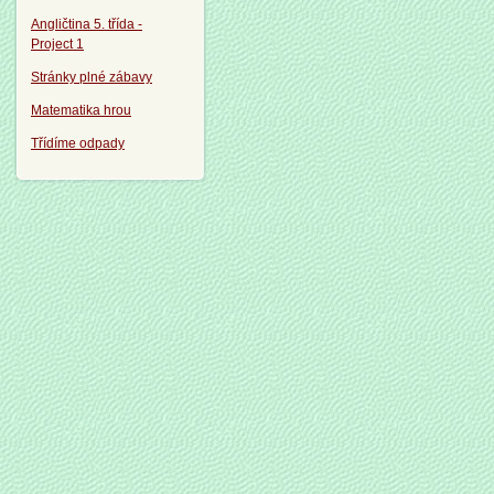
Angličtina 5. třída -
Project 1
Stránky plné zábavy
Matematika hrou
Třídíme odpady