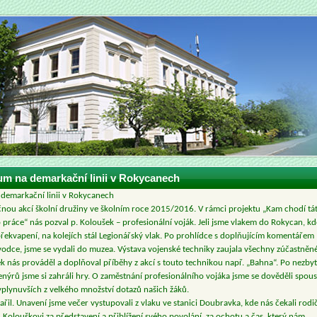
m na demarkační linii v Rokycanech
emarkační linii v Rokycanech
čnou akcí školní družiny ve školním roce 2015/2016. V rámci projektu „Kam chodí tá
práce“ nás pozval p. Koloušek – profesionální voják. Jeli jsme vlakem do Rokycan, kd
řekvapení, na kolejích stál Legionářský vlak. Po prohlídce s doplňujícím komentářem
odce, jsme se vydali do muzea. Výstava vojenské techniky zaujala všechny zúčastněné
k nás prováděl a doplňoval příběhy z akcí s touto technikou např. „Bahna“. Po nezb
nýrů jsme si zahráli hry. O zaměstnání profesionálního vojáka jsme se dověděli spous
yplynuvších z velkého množství dotazů našich žáků.
ařil. Unavení jsme večer vystupovali z vlaku ve stanici Doubravka, kde nás čekali rodi
Kolouškovi za představení a přiblížení svého povolání, za ochotu a čas, který nám