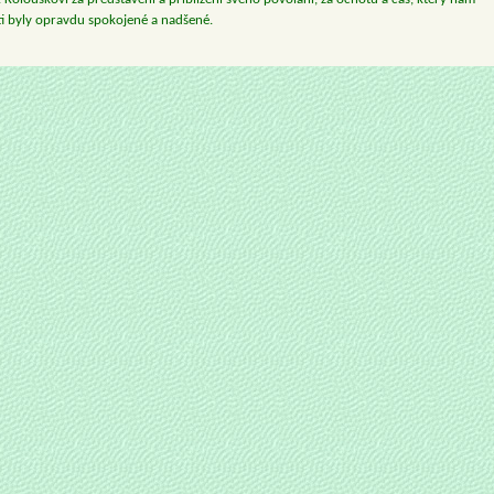
ti byly opravdu spokojené a nadšené.