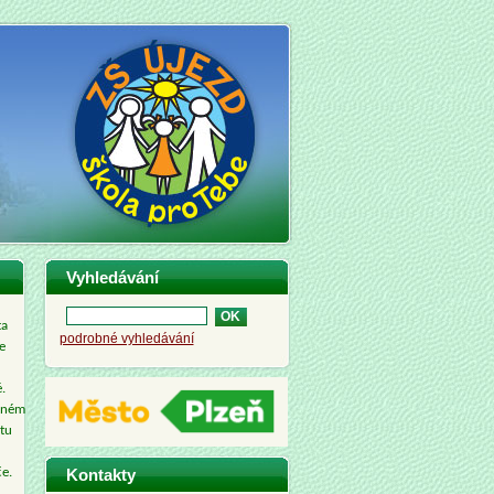
Vyhledávání
ta
podrobné vyhledávání
e
.
ytném
tu
Kontakty
če.