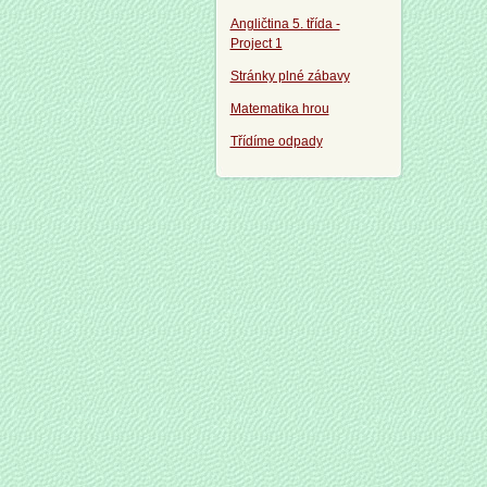
Angličtina 5. třída -
Project 1
Stránky plné zábavy
Matematika hrou
Třídíme odpady