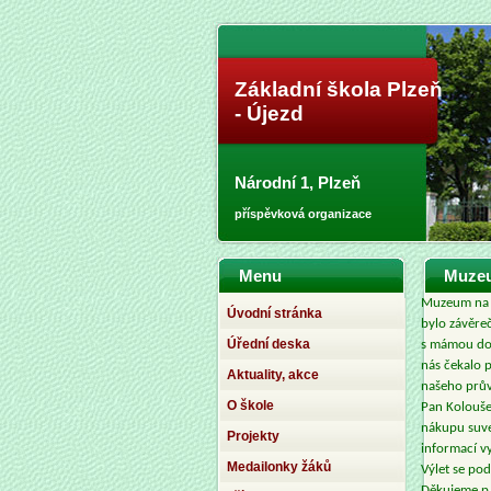
Základní škola Plzeň
- Újezd
Národní 1, Plzeň
příspěvková organizace
Menu
Muzeu
Muzeum na d
Úvodní stránka
bylo závěre
Úřední deska
s mámou do 
nás čekalo p
Aktuality, akce
našeho prův
O škole
Pan Kolouše
nákupu suve
Projekty
informací v
Medailonky žáků
Výlet se pod
Děkujeme p. 