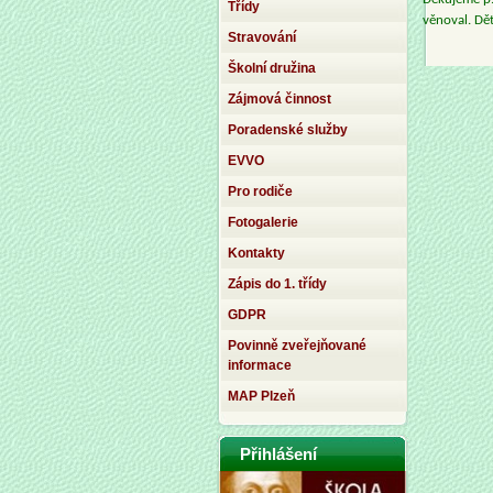
Třídy
věnoval. Dě
Stravování
Školní družina
Zájmová činnost
Poradenské služby
EVVO
Pro rodiče
Fotogalerie
Kontakty
Zápis do 1. třídy
GDPR
Povinně zveřejňované
informace
MAP Plzeň
Přihlášení