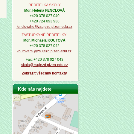
ŘEDITELKA ŠKOLY
Mgr. Helena FENCLOVÁ
+420 378 027 040
+420 724 093 936
fenclovahe@zsujezd.plzen-edu.cz
ZÁSTUPKYNĚ ŘEDITELKY
Mgr. Michaela KOUTOVÁ
+420 378 027 042
koutovami@zsujezd.plzen-edu.cz
Fax: +420 378 027 043
skola@zsujezd.plzen-edu.cz
Zobrazit všechny kontakty
Kde nás najdete