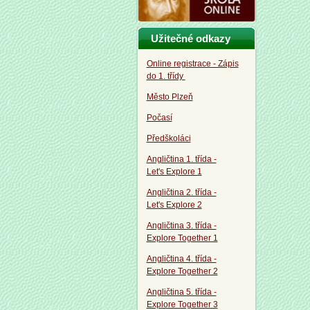
Užitečné odkazy
Online registrace - Zápis
do 1. třídy
Město Plzeň
Počasí
Předškoláci
Angličtina 1. třída -
Let's Explore 1
Angličtina 2. třída -
Let's Explore 2
Angličtina 3. třída -
Explore Together 1
Angličtina 4. třída -
Explore Together 2
Angličtina 5. třída -
Explore Together 3