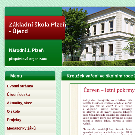
Základní škola Plzeň
- Újezd
Národní 1, Plzeň
příspěvková organizace
Menu
Kroužek vaření ve školním roce 
Úvodní stránka
Úřední deska
Aktuality, akce
O škole
Projekty
Medailonky žáků