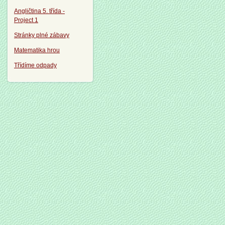
Angličtina 5. třída -
Project 1
Stránky plné zábavy
Matematika hrou
Třídíme odpady