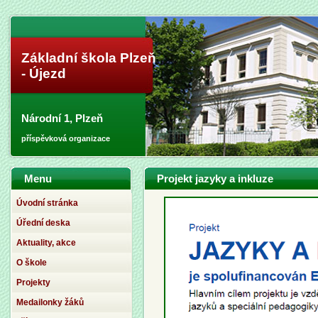
Základní škola Plzeň
- Újezd
Národní 1, Plzeň
příspěvková organizace
Menu
Projekt jazyky a inkluze
Úvodní stránka
Úřední deska
Aktuality, akce
O škole
Projekty
Medailonky žáků