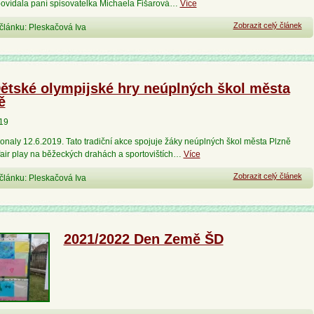
ovídala paní spisovatelka Michaela Fišarová…
Více
Zobrazit celý článek
článku: Pleskačová Iva
Dětské olympijské hry neúplných škol města
ě
019
naly 12.6.2019. Tato tradiční akce spojuje žáky neúplných škol města Plzně
fair play na běžeckých drahách a sportovištích…
Více
Zobrazit celý článek
článku: Pleskačová Iva
2021/2022 Den Země ŠD