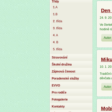
Třídy
1.A
Den 
1.B
24. 9. 2
2. třída
Ve čtvrte
3. třída
hodině r
4. A
Autor 
4. B
5. třída
Stravování
Miku
Školní družina
10. 1. 2
Zájmová činnost
Tradiční 
děvčata a
Poradenské služby
EVVO
Autor 
Pro rodiče
Fotogalerie
Kontakty
Mobi