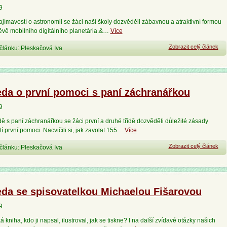
9
jímavostí o astronomii se žáci naší školy dozvěděli zábavnou a atraktivní formou
těvě mobilního digitálního planetária.&…
Více
Zobrazit celý článek
článku: Pleskačová Iva
da o první pomoci s paní záchranářkou
9
ě s paní záchranářkou se žáci první a druhé třídě dozvěděli důležité zásady
í první pomoci. Nacvičili si, jak zavolat 155…
Více
Zobrazit celý článek
článku: Pleskačová Iva
da se spisovatelkou Michaelou Fišarovou
9
á kniha, kdo ji napsal, ilustroval, jak se tiskne? I na další zvídavé otázky našich