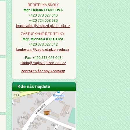
ŘEDITELKA ŠKOLY
Mgr. Helena FENCLOVÁ
+420 378 027 040
+420 724 093 936
fenclovahe@zsujezd.plzen-edu.cz
ZÁSTUPKYNĚ ŘEDITELKY
Mgr. Michaela KOUTOVÁ
+420 378 027 042
koutovami@zsujezd.plzen-edu.cz
Fax: +420 378 027 043
skola@zsujezd.plzen-edu.cz
Zobrazit všechny kontakty
Kde nás najdete