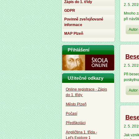
Zápis do 1. třídy
2. 5. 201
GDPR
Mnoho za
při návš
Povinně zveřejňované
informace
Autor 
MAP Plzeň
Přihlášení
Bese
2. 5. 201
Při besed
Užitečné odkazy
poskytnut
Online registrace - Zápis
Autor 
do 1. třídy
Město Plzeň
Počasí
Bese
Předškoláci
2. 5. 201
Angličtina 1. třída -
Jak vznik
Let's Explore 1