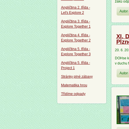
žáků odp
Angličtina 2. třída -
Autor 
Let's Explore 2
Angličtina 3. třída -
Explore Together 1
Angličtina 4. třída -
XI. 
Explore Together 2
Plzn
Angličtina 5. třída -
20. 6. 2
Explore Together 3
DOHse ko
Angličtina 5. třída -
v duchu 
Project 1
Autor 
Stránky plné zábavy
Matematika hrou
Třídíme odpady