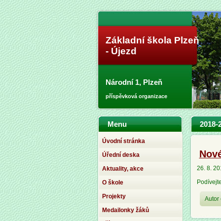
Základní škola Plzeň
- Újezd
Národní 1, Plzeň
příspěvková organizace
Menu
2018-2
Úvodní stránka
Nové
Úřední deska
26. 8. 2
Aktuality, akce
Podívejte
O škole
Projekty
Autor 
Medailonky žáků