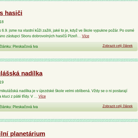
s hasiči
018
k 6.9. jsme na vlastní kůži zažili, jaké to je, když ve škole vypukne požár. Po osmé
áno zástupci Sboru dobrovolných hasičů Plzeň…
Více
Zobrazit celý článek
článku: Pleskačová Iva
lášská nadílka
019
mikulášská nadílka je v újezdské škole velmi oblíbená. Vždy se o ni postarají
 kluci z páté třídy. V …
Více
Zobrazit celý článek
článku: Pleskačová Iva
lní planetárium