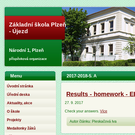
Základní škola Plzeň
- Újezd
Národní 1, Plzeň
příspěvková organizace
Menu
2017-2018-5. A
Úvodní stránka
Results - homework - EB
Úřední deska
27. 9. 2017
Aktuality, akce
Check your answers.
Více
O škole
Projekty
Autor článku: Pleskačová Iva
Medailonky žáků