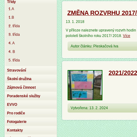
Třídy
1.A
ZMĚNA ROZVRHU 2017/20
1.B
13. 1. 2018
2. třída
V příloze naleznete upravený rozvrh hodin p
3. třída
pololetí školního roku 2017/ 2018.
Více
4. A
Autor článku: Pleskačová Iva
4. B
5. třída
Stravování
2021/202
Školní družina
Zájmová činnost
Poradenské služby
EVVO
Vytvořena: 13. 2. 2024
Pro rodiče
Fotogalerie
Kontakty