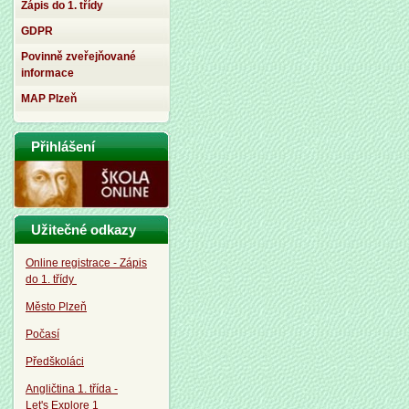
Zápis do 1. třídy
GDPR
Povinně zveřejňované
informace
MAP Plzeň
Přihlášení
Užitečné odkazy
Online registrace - Zápis
do 1. třídy
Město Plzeň
Počasí
Předškoláci
Angličtina 1. třída -
Let's Explore 1