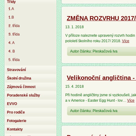
Třídy
1.A
ZMĚNA ROZVRHU 2017/20
1.B
2. třída
13. 1. 2018
3. třída
V příloze naleznete upravený rozvrh hodin p
pololetí školního roku 2017/ 2018.
Více
4. A
4. B
Autor článku: Pleskačová Iva
5. třída
Stravování
Velikonoční angličtina 
Školní družina
15. 4. 2018
Zájmová činnost
Při hodině angličtiny jsme si vyzkoušeli, jak
Poradenské služby
a v Americe - Easter Egg Hunt - lov…
Více
EVVO
Autor článku: Pleskačová Iva
Pro rodiče
Fotogalerie
Kontakty