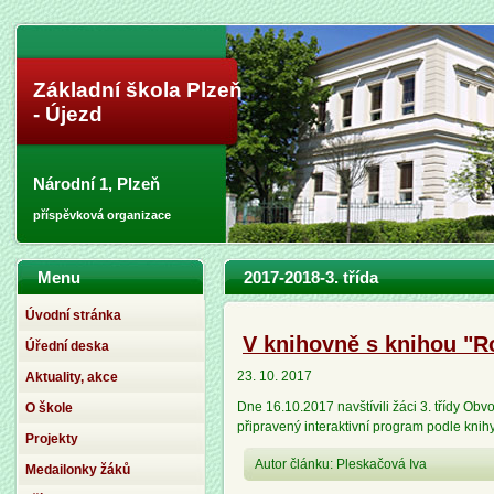
Základní škola Plzeň
- Újezd
Národní 1, Plzeň
příspěvková organizace
Menu
2017-2018-3. třída
Úvodní stránka
V knihovně s knihou "Ro
Úřední deska
23. 10. 2017
Aktuality, akce
Dne 16.10.2017 navštívili žáci 3. třídy Ob
O škole
připravený interaktivní program podle kni
Projekty
Autor článku: Pleskačová Iva
Medailonky žáků