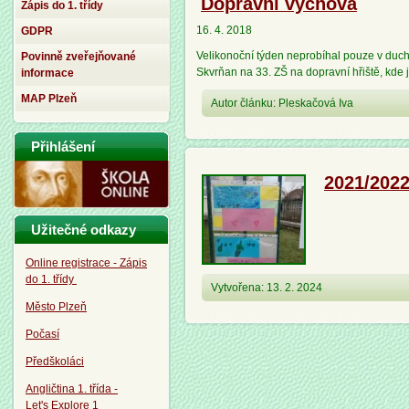
Dopravní výchova
Zápis do 1. třídy
16. 4. 2018
GDPR
Velikonoční týden neprobíhal pouze v duch
Povinně zveřejňované
Skvrňan na 33. ZŠ na dopravní hřiště, kde
informace
MAP Plzeň
Autor článku: Pleskačová Iva
Přihlášení
2021/202
Užitečné odkazy
Online registrace - Zápis
do 1. třídy
Vytvořena: 13. 2. 2024
Město Plzeň
Počasí
Předškoláci
Angličtina 1. třída -
Let's Explore 1