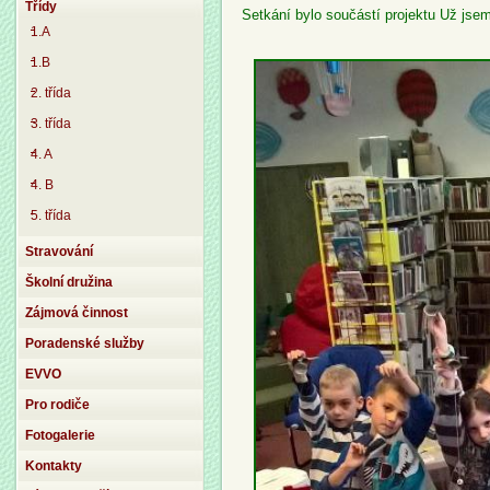
Třídy
Setkání bylo součástí projektu Už jse
1.A
1.B
2. třída
3. třída
4. A
4. B
5. třída
Stravování
Školní družina
Zájmová činnost
Poradenské služby
EVVO
Pro rodiče
Fotogalerie
Kontakty