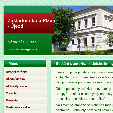
Základní škola Plzeň
- Újezd
Národní 1, Plzeň
příspěvková organizace
Menu
Setkání s autorkami dětské knih
Úvodní stránka
Dne 9. 3. jsme přijali pozvání doubrav
knihy Netopýří chmýří. Autorky – Mart
Úřední deska
děti připravené povídání o své knize a 
Aktuality, akce
Děti si poslechly ukázku z nové knihy, 
O škole
netopýří taneček a „nachytaly chroust
specialitu – polévku chroustačku“.
Projekty
Na závěr příjemného setkání nás moc po
Medailonky žáků
připravily – věnovaly nám svoji novou 