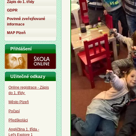
Zápis do 1. třídy
GDPR
Povinně zveřejňované
informace
MAP Plzeň
Přihlášení
Užitečné odkazy
Online registrace - Zápis
do 1. třídy
Město Plzeň
Počasí
Předškoláci
Angličtina 1. třída -
Let's Explore 1