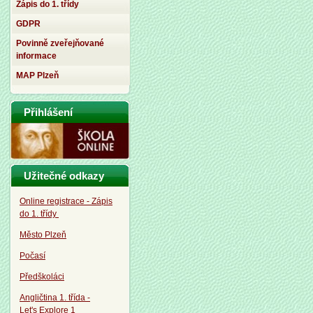
Zápis do 1. třídy
GDPR
Povinně zveřejňované
informace
MAP Plzeň
Přihlášení
Užitečné odkazy
Online registrace - Zápis
do 1. třídy
Město Plzeň
Počasí
Předškoláci
Angličtina 1. třída -
Let's Explore 1