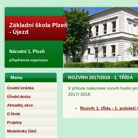
Základní škola Plzeň
- Újezd
Národní 1, Plzeň
příspěvková organizace
Menu
ROZVRH 2017/2018 - 1. TŘÍDA
Úvodní stránka
V příloze naleznete rozvrh hodin pro
2017/ 2018.
Úřední deska
Aktuality, akce
Rozvrh 1. třída - 1. pololetí
O škole
Projekty
Medailonky žáků