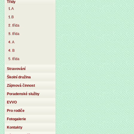
Třídy
1.A
1.B
2. třída
3. třída
4. A
4. B
5. třída
Stravování
Školní družina
Zájmová činnost
Poradenské služby
EVVO
Pro rodiče
Fotogalerie
Kontakty