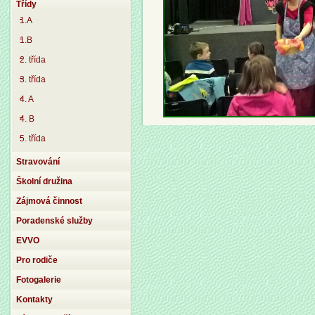
Třídy
1.A
1.B
2. třída
3. třída
4. A
4. B
5. třída
Stravování
Školní družina
Zájmová činnost
Poradenské služby
EVVO
Pro rodiče
Fotogalerie
Kontakty