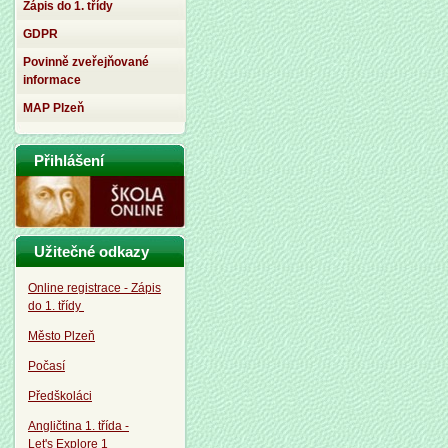
Zápis do 1. třídy
GDPR
Povinně zveřejňované
informace
MAP Plzeň
Přihlášení
Užitečné odkazy
Online registrace - Zápis
do 1. třídy
Město Plzeň
Počasí
Předškoláci
Angličtina 1. třída -
Let's Explore 1