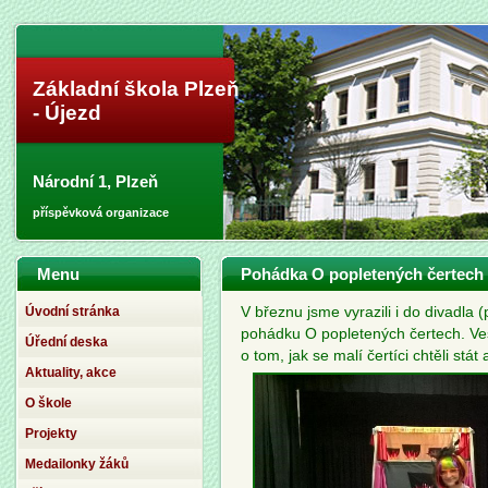
Základní škola Plzeň
- Újezd
Národní 1, Plzeň
příspěvková organizace
Menu
Pohádka O popletených čertech
Úvodní stránka
V březnu jsme vyrazili i do divadla
pohádku O popletených čertech. Ve
Úřední deska
o tom, jak se malí čertíci chtěli stá
Aktuality, akce
O škole
Projekty
Medailonky žáků