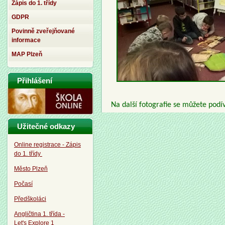
Zápis do 1. třídy
GDPR
Povinně zveřejňované
informace
MAP Plzeň
Přihlášení
Na další fotografie se můžete podí
Užitečné odkazy
Online registrace - Zápis
do 1. třídy
Město Plzeň
Počasí
Předškoláci
Angličtina 1. třída -
Let's Explore 1