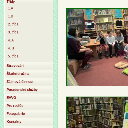
Třídy
1.A
1.B
2. třída
3. třída
4. A
4. B
5. třída
Stravování
Školní družina
Zájmová činnost
Poradenské služby
EVVO
Pro rodiče
Fotogalerie
Kontakty