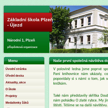
Základní škola Plzeň
- Újezd
Národní 1, Plzeň
příspěvková organizace
Menu
Naše první společná návštěva d
Úvodní stránka
V polovině ledna jsme poprvé spo
Paní knihovnice nám ukázaly, c
Úřední deska
popovídaly si s námi o tom, jak 
Aktuality, akce
knížkám.
O škole
Také nám představily skřítka Doub
Projekty
nám pohádku O zlaté rybce. My jim
Medailonky žáků
štěstí. Těšíme se na další návštěvu.