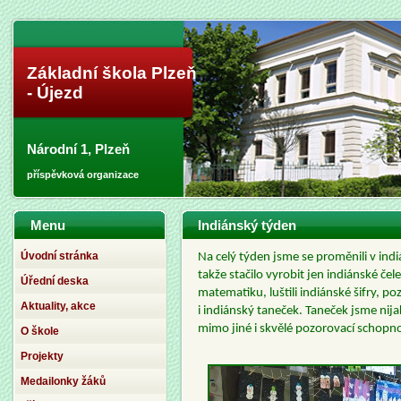
Základní škola Plzeň
- Újezd
Národní 1, Plzeň
příspěvková organizace
Menu
Indiánský týden
Úvodní stránka
Na celý týden jsme se proměnili v ind
takže stačilo vyrobit jen indiánské če
Úřední deska
matematiku, luštili indiánské šifry, poz
Aktuality, akce
i indiánský taneček. Taneček jsme nija
mimo jiné i skvělé pozorovací schopnost
O škole
Projekty
Medailonky žáků