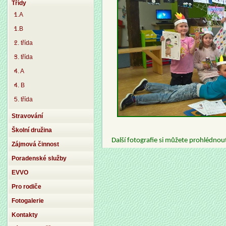
Třídy
1.A
1.B
2. třída
3. třída
4. A
4. B
5. třída
Stravování
Školní družina
Další fotografie si můžete prohlédnou
Zájmová činnost
Poradenské služby
EVVO
Pro rodiče
Fotogalerie
Kontakty