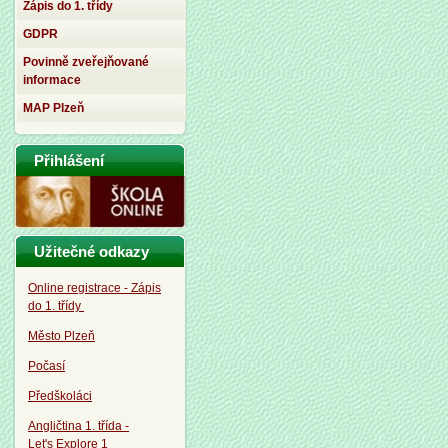
Zápis do 1. třídy
GDPR
Povinně zveřejňované
informace
MAP Plzeň
Přihlášení
Užitečné odkazy
Online registrace - Zápis
do 1. třídy
Město Plzeň
Počasí
Předškoláci
Angličtina 1. třída -
Let's Explore 1