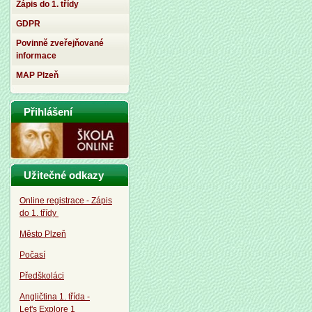
Zápis do 1. třídy
GDPR
Povinně zveřejňované
informace
MAP Plzeň
Přihlášení
Užitečné odkazy
Online registrace - Zápis
do 1. třídy
Město Plzeň
Počasí
Předškoláci
Angličtina 1. třída -
Let's Explore 1