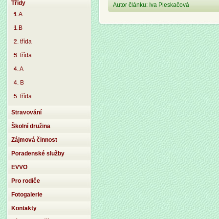
Třídy
Autor článku: Iva Pleskačová
1.A
1.B
2. třída
3. třída
4. A
4. B
5. třída
Stravování
Školní družina
Zájmová činnost
Poradenské služby
EVVO
Pro rodiče
Fotogalerie
Kontakty