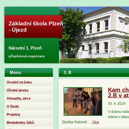
Základní škola Plzeň
- Újezd
Národní 1, Plzeň
příspěvková organizace
Menu
3. B
Úvodní stránka
Kam cho
Úřední deska
2.B v a
Aktuality, akce
30. 4. 2024
O škole
V dubnu naše 
Projekty
máma s tátou 
Zbyňka Raboně.…
Více
Medailonky žáků