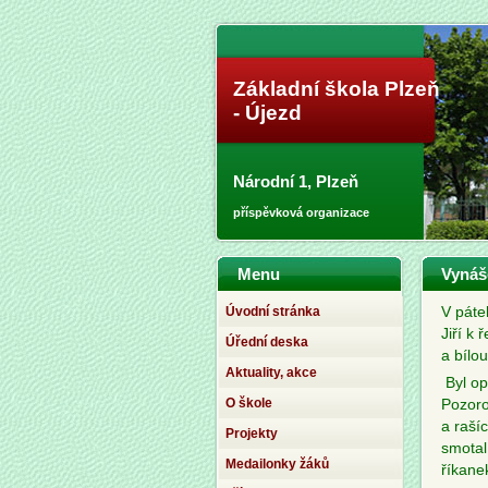
Základní škola Plzeň
- Újezd
Národní 1, Plzeň
příspěvková organizace
Menu
Vynáš
Úvodní stránka
V páte
Jiří k
Úřední deska
a bílou
Aktuality, akce
Byl opr
O škole
Pozorov
a raší
Projekty
smotal
Medailonky žáků
říkane