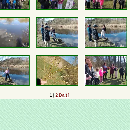
1
|
2
Další