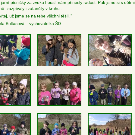
 jarní písničky za zvuku houslí nám přinesly radost. Pak jsme si s dětmi
ně zazpívaly i zatančily v kruhu .
vítej, už jsme se na tebe všichni těšili.“
la Bultasová – vychovatelka ŠD