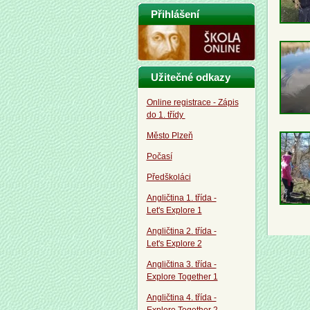
Přihlášení
Užitečné odkazy
Online registrace - Zápis
do 1. třídy
Město Plzeň
Počasí
Předškoláci
Angličtina 1. třída -
Let's Explore 1
Angličtina 2. třída -
Let's Explore 2
Angličtina 3. třída -
Explore Together 1
Angličtina 4. třída -