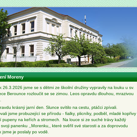
ení Moreny
k 26.3.2026 jsme se s dětmi ze škoilní družiny vypravily na louku u sv.
 řece Berounce rozloučit se se zimou. Leos opravdu dlouhou, mrazivou
.
avdu krásný jarní den. Slunce svítilo na cestu, ptáčci zpívali.
ali jsme probuzející se přírodu - fialky, plicníky, podběl, mladé kopřiv
cí pupeny na keřích a stromech. Na louce si ze suché trávy každý
 svoji panenku ,,Morenku,, které svěřil své starosti a za doprovodu
k jsme je poslaly po vodě.