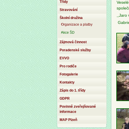
Třídy
Veselé
společ
Stravování
,,Jaro 
Školní družina
Gabrie
Organizace a platby
Akce ŠD
Zájmová činnost
Poradenské služby
EVVO
Pro rodiče
Fotogalerie
Kontakty
Zápis do 1. třídy
GDPR
Povinně zveřejňované
informace
MAP Plzeň