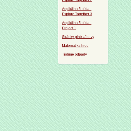
Explore Together 2
Angličtina 5. třída -
Explore Together 3
Angličtina 5. třída -
Project 1
Stránky plné zábavy
Matematika hrou
Třídíme odpady