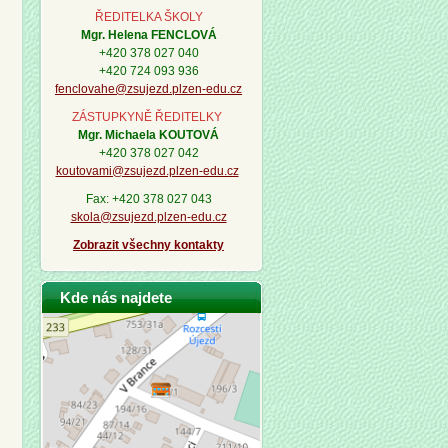
ŘEDITELKA ŠKOLY
Mgr. Helena FENCLOVÁ
+420 378 027 040
+420 724 093 936
fenclovahe@zsujezd.plzen-edu.cz
ZÁSTUPKYNĚ ŘEDITELKY
Mgr. Michaela KOUTOVÁ
+420 378 027 042
koutovami@zsujezd.plzen-edu.cz
Fax: +420 378 027 043
skola@zsujezd.plzen-edu.cz
Zobrazit všechny kontakty
Kde nás najdete