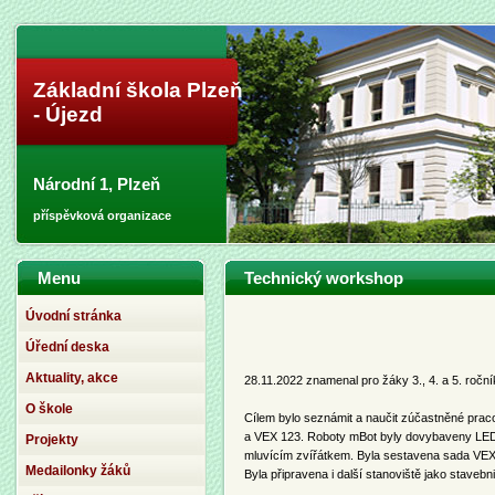
Základní škola Plzeň
- Újezd
Národní 1, Plzeň
příspěvková organizace
Menu
Technický workshop
Úvodní stránka
Úřední deska
Aktuality, akce
28.11.2022 znamenal pro žáky 3., 4. a 5. ročník
O škole
Cílem bylo seznámit a naučit zúčastněné pra
a VEX 123. Roboty mBot byly dovybaveny LED
Projekty
mluvícím zvířátkem. Byla sestavena sada V
Medailonky žáků
Byla připravena i další stanoviště jako staveb