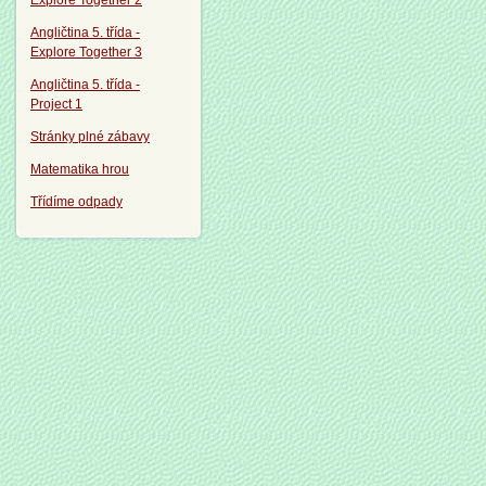
Explore Together 2
Angličtina 5. třída -
Explore Together 3
Angličtina 5. třída -
Project 1
Stránky plné zábavy
Matematika hrou
Třídíme odpady