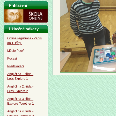
Přihlášení
Užitečné odkazy
Online registrace - Zápis
do 1. třídy
Město Plzeň
Počasí
Předškoláci
Angličtina 1. třída -
Let's Explore 1
Angličtina 2. třída -
Let's Explore 2
Angličtina 3. třída -
Explore Together 1
Angličtina 4. třída -