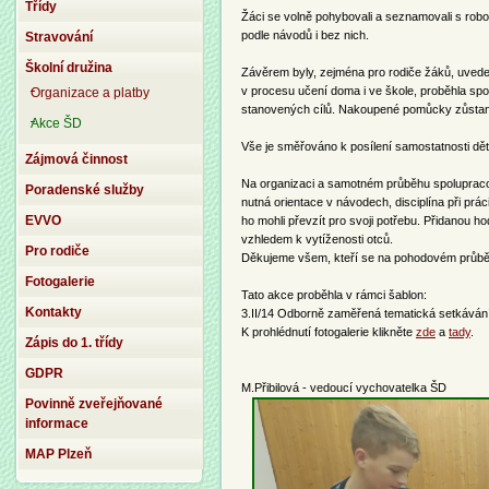
Třídy
Žáci se volně pohybovali a seznamovali s robot
podle návodů i bez nich.
Stravování
Školní družina
Závěrem byly, zejména pro rodiče žáků, uveden
v procesu učení doma i ve škole, proběhla spo
Organizace a platby
stanovených cílů. Nakoupené pomůcky zůstan
Akce ŠD
Vše je směřováno k posílení samostatnosti dě
Zájmová činnost
Na organizaci a samotném průběhu spolupracova
Poradenské služby
nutná orientace v návodech, disciplína při prác
EVVO
ho mohli převzít pro svoji potřebu. Přidanou h
vzhledem k vytíženosti otců.
Pro rodiče
Děkujeme všem, kteří se na pohodovém průběh
Fotogalerie
Tato akce proběhla v rámci šablon:
Kontakty
3.II/14 Odborně zaměřená tematická setkávání
K prohlédnutí fotogalerie klikněte
zde
a
tady
.
Zápis do 1. třídy
GDPR
M.Přibilová - vedoucí vychovatelka ŠD
Povinně zveřejňované
informace
MAP Plzeň