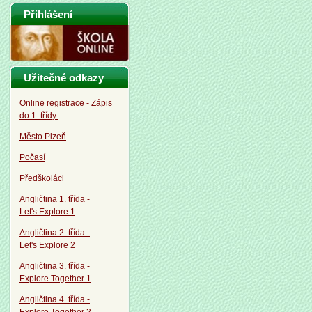
Přihlášení
Užitečné odkazy
Online registrace - Zápis
do 1. třídy
Město Plzeň
Počasí
Předškoláci
Angličtina 1. třída -
Let's Explore 1
Angličtina 2. třída -
Let's Explore 2
Angličtina 3. třída -
Explore Together 1
Angličtina 4. třída -