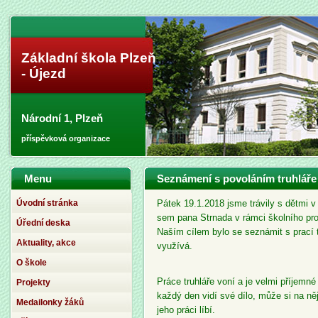
Základní škola Plzeň
- Újezd
Národní 1, Plzeň
příspěvková organizace
Menu
Seznámení s povoláním truhláře
Úvodní stránka
Pátek 19.1.2018 jsme trávily s dětmi v
sem pana Strnada v rámci školního pr
Úřední deska
Naším cílem bylo se seznámit s prací t
Aktuality, akce
využívá.
O škole
Práce truhláře voní a je velmi příjemné
Projekty
každý den vidí své dílo, může si na ně
Medailonky žáků
jeho práci líbí.