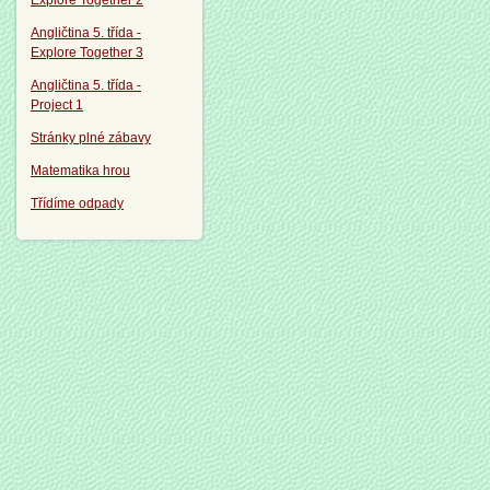
Explore Together 2
Angličtina 5. třída -
Explore Together 3
Angličtina 5. třída -
Project 1
Stránky plné zábavy
Matematika hrou
Třídíme odpady