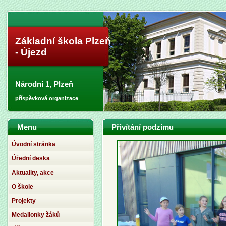
Základní škola Plzeň
- Újezd
Národní 1, Plzeň
příspěvková organizace
Menu
Přivítání podzimu
Úvodní stránka
Úřední deska
Aktuality, akce
O škole
Projekty
Medailonky žáků