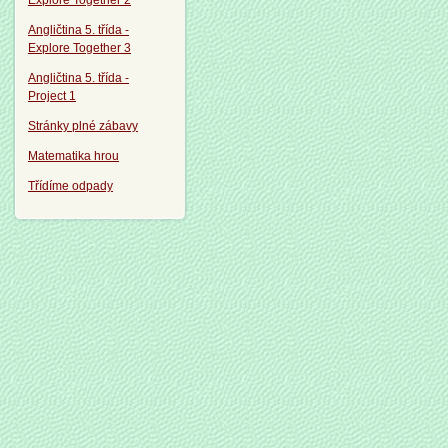
Explore Together 2
Angličtina 5. třída -
Explore Together 3
Angličtina 5. třída -
Project 1
Stránky plné zábavy
Matematika hrou
Třídíme odpady