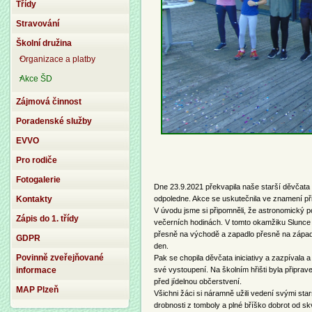
Třídy
Stravování
Školní družina
Organizace a platby
Akce ŠD
Zájmová činnost
Poradenské služby
EVVO
Pro rodiče
Fotogalerie
Dne 23.9.2021 překvapila naše starší děvčat
odpoledne. Akce se uskutečnila ve znamení př
Kontakty
V úvodu jsme si připomněli, že astronomický po
Zápis do 1. třídy
večerních hodinách. V tomto okamžiku Slunce
přesně na východě a zapadlo přesně na západě. 
GDPR
den.
Povinně zveřejňované
Pak se chopila děvčata iniciativy a zazpívala
své vystoupení. Na školním hřišti byla připrav
informace
před jídelnou občerstvení.
MAP Plzeň
Všichni žáci si náramně užili vedení svými sta
drobnosti z tomboly a plné bříško dobrot od s