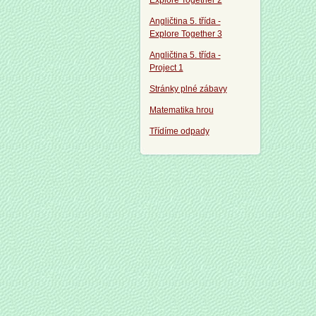
Explore Together 2
Angličtina 5. třída -
Explore Together 3
Angličtina 5. třída -
Project 1
Stránky plné zábavy
Matematika hrou
Třídíme odpady