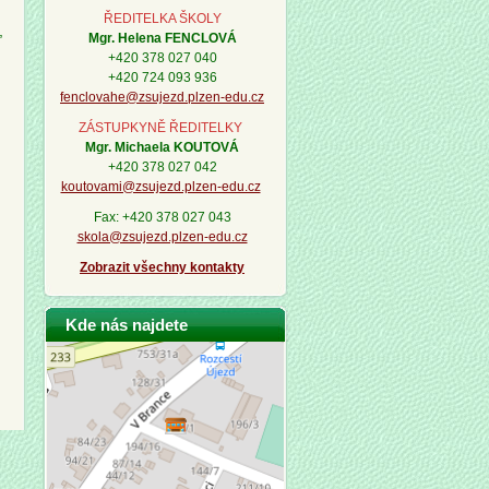
ŘEDITELKA ŠKOLY
,
Mgr. Helena FENCLOVÁ
+420 378 027 040
+420 724 093 936
fenclovahe@zsujezd.plzen-edu.cz
ZÁSTUPKYNĚ ŘEDITELKY
Mgr. Michaela KOUTOVÁ
+420 378 027 042
koutovami@zsujezd.plzen-edu.cz
Fax: +420 378 027 043
skola@zsujezd.plzen-edu.cz
Zobrazit všechny kontakty
Kde nás najdete