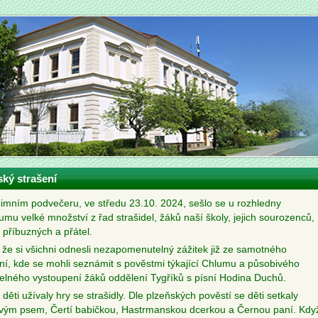
ký strašení
imním podvečeru, ve středu 23.10. 2024, sešlo se u rozhledny
umu velké množství z řad strašidel, žáků naší školy, jejich sourozenců,
 příbuzných a přátel.
 že si všichni odnesli nezapomenutelný zážitek již ze samotného
ní, kde se mohli seznámit s pověstmi týkající Chlumu a působivého
delného vystoupení žáků oddělení Tygříků s písní Hodina Duchů.
 děti užívaly hry se strašidly. Dle plzeňských pověstí se děti setkaly
vým psem, Čertí babičkou, Hastrmanskou dcerkou a Černou paní. Kdy