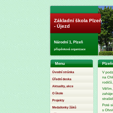
Základní škola Plzeň
- Újezd
Národní 1, Plzeň
příspěvková organizace
Menu
Plzeňs
Úvodní stránka
V podz
na Chl
Úřední deska
rodičů,
Aktuality, akce
Věřím,
O škole
zaháje
straši
Projekty
Poté si
Medailonky žáků
s Ohni