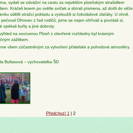
tma, vydali se odvážní na cestu za největším plzeňským strašidlem
em. Kráčeli lesem po světle svíček a sbírali písmena, až došli do věže
enku sdělili strážci pokladu a vysloužili si čokoládové zlaťáky. U ohně,
 pečoval Ohnivec z řad rodičů, jsme se nejen ohřívali a povídali si,
é opékali buřty a jiné dobroty.
výhled na osvícenou Plzeň z otevřené rozhledny byl krásným
čným zážitkem.
me všem zúčastněným za vytvoření přátelské a pohodové atmosféry.
la Bultasová – vychovatelka ŠD
Předchozí
1
|
2