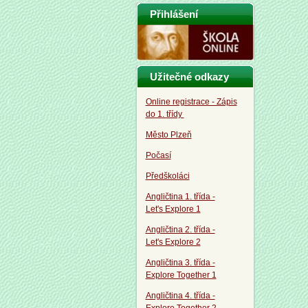
Přihlášení
Užitečné odkazy
Online registrace - Zápis
do 1. třídy
Město Plzeň
Počasí
Předškoláci
Angličtina 1. třída -
Let's Explore 1
Angličtina 2. třída -
Let's Explore 2
Angličtina 3. třída -
Explore Together 1
Angličtina 4. třída -