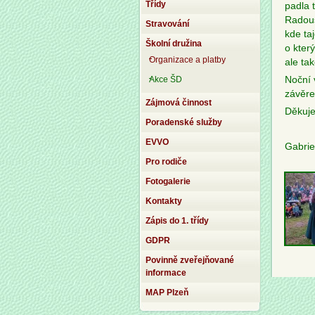
Třídy
padla 
Radouš
Stravování
kde taj
Školní družina
o který
Organizace a platby
ale tak
Akce ŠD
Noční 
závěre
Zájmová činnost
Děkuje
Poradenské služby
EVVO
Gabrie
Pro rodiče
Fotogalerie
Kontakty
Zápis do 1. třídy
GDPR
Povinně zveřejňované
informace
MAP Plzeň