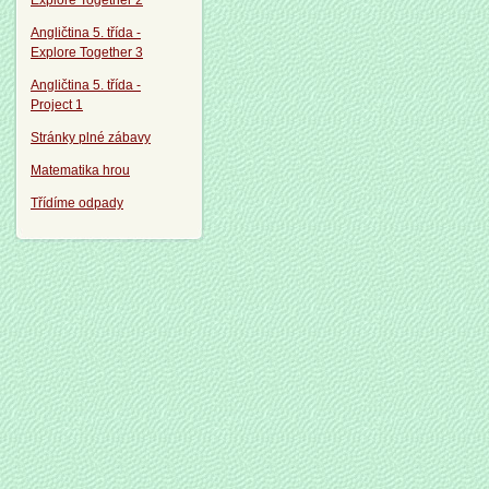
Explore Together 2
Angličtina 5. třída -
Explore Together 3
Angličtina 5. třída -
Project 1
Stránky plné zábavy
Matematika hrou
Třídíme odpady