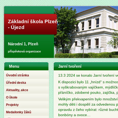
Základní škola Plzeň
- Újezd
Národní 1, Plzeň
příspěvková organizace
Menu
Jarní tvoření
Úvodní stránka
13.3 2024 se konalo Jarní tvoření v
K dispozici bylo 11 „hnízd“ s možnost
Úřední deska
s vyškrabovaným vajíčkem, mýdlíčko
Aktuality, akce
přáníčko, zdobené pouko, zajíčka, 
O škole
Velikým překvapením bylo množství 
mohly děti i dospělí za odvedenou 
Projekty
opravdu z čeho vybírat: různé buchti
Medailonky žáků
bonbóny a ovoce…