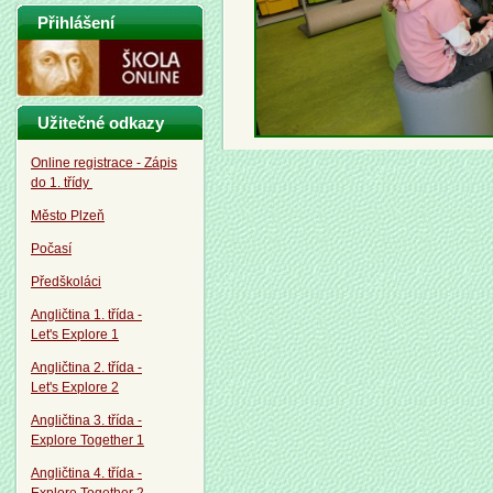
Přihlášení
Užitečné odkazy
Online registrace - Zápis
do 1. třídy
Město Plzeň
Počasí
Předškoláci
Angličtina 1. třída -
Let's Explore 1
Angličtina 2. třída -
Let's Explore 2
Angličtina 3. třída -
Explore Together 1
Angličtina 4. třída -