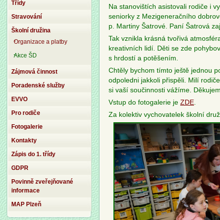
Třídy
Na stanovištích asistovali rodiče i v
seniorky z Mezigeneračního dobrov
Stravování
p. Martiny Šatrové. Paní Šatrová z
Školní družina
Tak vznikla krásná tvořivá atmosfér
Organizace a platby
kreativních lidí. Děti se zde pohybo
Akce ŠD
s hrdostí a potěšením.
Chtěly bychom tímto ještě jednou p
Zájmová činnost
odpoledni jakkoli přispěli. Milí rodič
Poradenské služby
si vaší součinnosti vážíme. Děkuje
EVVO
Vstup do fotogalerie je
ZDE
.
Pro rodiče
Za kolektiv vychovatelek školní druž
Fotogalerie
Kontakty
Zápis do 1. třídy
GDPR
Povinně zveřejňované
informace
MAP Plzeň