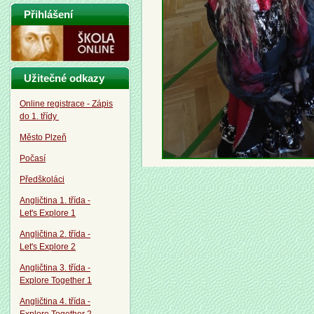
Přihlášení
Užitečné odkazy
Online registrace - Zápis
do 1. třídy
Město Plzeň
Počasí
Předškoláci
Angličtina 1. třída -
Let's Explore 1
Angličtina 2. třída -
Let's Explore 2
Angličtina 3. třída -
Explore Together 1
Angličtina 4. třída -