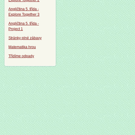
Explore Together 2
Angličtina 5. třída -
Explore Together 3
Angličtina 5. třída -
Project 1
Stránky plné zábavy
Matematika hrou
Třídíme odpady