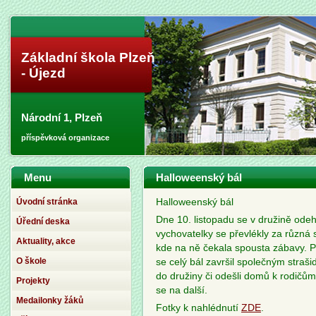
Základní škola Plzeň
- Újezd
Národní 1, Plzeň
příspěvková organizace
Menu
Halloweenský bál
Úvodní stránka
Halloweenský bál
Dne 10. listopadu se v družině odeh
Úřední deska
vychovatelky se převlékly za různá s
Aktuality, akce
kde na ně čekala spousta zábavy. P
O škole
se celý bál završil společným straš
do družiny či odešli domů k rodičům.
Projekty
se na další.
Medailonky žáků
Fotky k nahlédnutí
ZDE
.