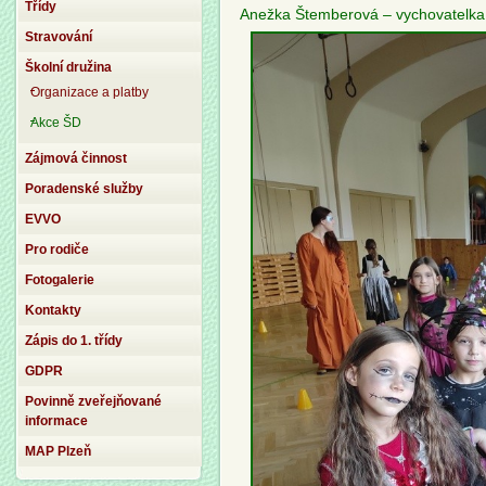
Třídy
Anežka Štemberová – vychovatelk
Stravování
Školní družina
Organizace a platby
Akce ŠD
Zájmová činnost
Poradenské služby
EVVO
Pro rodiče
Fotogalerie
Kontakty
Zápis do 1. třídy
GDPR
Povinně zveřejňované
informace
MAP Plzeň