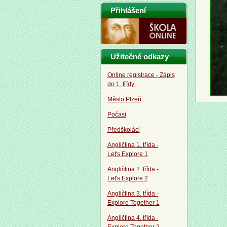
Přihlášení
Užitečné odkazy
Online registrace - Zápis
do 1. třídy
Město Plzeň
Počasí
Předškoláci
Angličtina 1. třída -
Let's Explore 1
Angličtina 2. třída -
Let's Explore 2
Angličtina 3. třída -
Explore Together 1
Angličtina 4. třída -