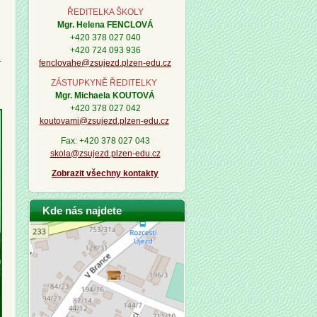
ŘEDITELKA ŠKOLY
Mgr. Helena FENCLOVÁ
+420 378 027 040
+420 724 093 936
.
fenclovahe@zsujezd.plzen-edu.cz
ZÁSTUPKYNĚ ŘEDITELKY
Mgr. Michaela KOUTOVÁ
+420 378 027 042
koutovami@zsujezd.plzen-edu.cz
Fax: +420 378 027 043
skola@zsujezd.plzen-edu.cz
Zobrazit všechny kontakty
Kde nás najdete