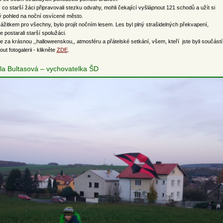
 co starší žáci připravovali stezku odvahy, mohli čekající vyšlápnout 121 schodů a užít si
 pohled na noční osvícené město.
ážitkem pro všechny, bylo projít nočním lesem. Les byl plný strašidelných překvapení,
e postarali starší spolužáci.
 za krásnou ,,halloweenskou,, atmosféru a přátelské setkání, všem, kteří jste byli součástí
ut fotogalerii - klikněte
ZDE
.
la Bultasová – vychovatelka ŠD