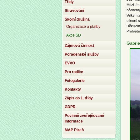
Třídy
Mezi tím,
nádherný
Stravování
Velkým z
Školní družina
o které s
Děkujeme
Organizace a platby
Prohlédno
Akce ŠD
Gabrie
Zájmová činnost
Poradenské služby
EVVO
Pro rodiče
Fotogalerie
Kontakty
Zápis do 1. třídy
GDPR
Povinně zveřejňované
informace
MAP Plzeň