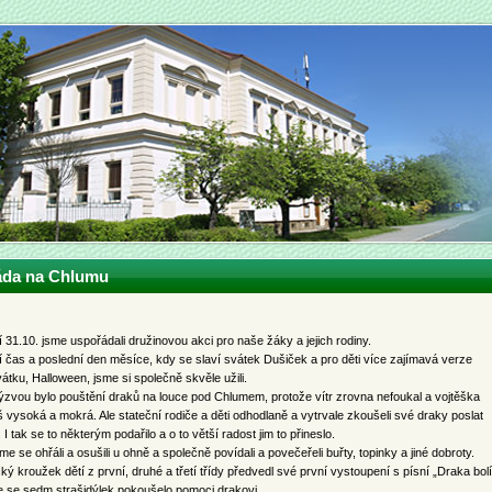
áda na Chlumu
 31.10. jsme uspořádali družinovou akci pro naše žáky a jejich rodiny.
 čas a poslední den měsíce, kdy se slaví svátek Dušiček a pro děti více zajímavá verze
átku, Halloween, jsme si společně skvěle užili.
ýzvou bylo pouštění draků na louce pod Chlumem, protože vítr zrovna nefoukal a vojtěška
iš vysoká a mokrá. Ale stateční rodiče a děti odhodlaně a vytrvale zkoušeli své draky poslat
 I tak se to některým podařilo a o to větší radost jim to přineslo.
e se ohřáli a osušili u ohně a společně povídali a povečeřeli buřty, topinky a jiné dobroty.
ý kroužek dětí z první, druhé a třetí třídy předvedl své první vystoupení s písní „Draka bolí
e se sedm strašidýlek pokoušelo pomoci drakovi.