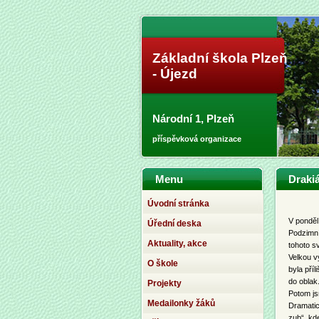
Základní škola Plzeň
- Újezd
Národní 1, Plzeň
příspěvková organizace
Menu
Draki
Úvodní stránka
V pondělí
Úřední deska
Podzimní
Aktuality, akce
tohoto sv
Velkou v
O škole
byla příl
do oblak.
Projekty
Potom jsm
Medailonky žáků
Dramatick
zub“, kd