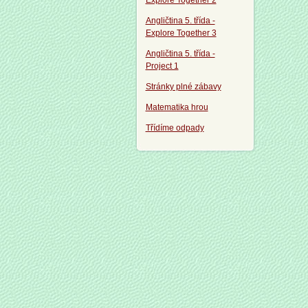
Explore Together 2
Angličtina 5. třída -
Explore Together 3
Angličtina 5. třída -
Project 1
Stránky plné zábavy
Matematika hrou
Třídíme odpady