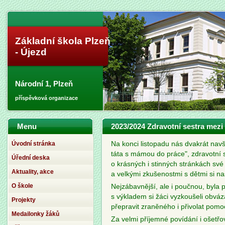
Základní škola Plzeň
- Újezd
Národní 1, Plzeň
příspěvková organizace
Menu
2023/2024 Zdravotní sestra mezi
Úvodní stránka
Na konci listopadu nás dvakrát navšt
táta s mámou do práce", zdravotní 
Úřední deska
o krásných i stinných stránkách sv
Aktuality, akce
a velkými zkušenostmi s dětmi si n
O škole
Nejzábavnější, ale i poučnou, byla 
s výkladem si žáci vyzkoušeli obváz
Projekty
přepravit zraněného i přivolat pom
Medailonky žáků
Za velmi příjemné povídání i ošet