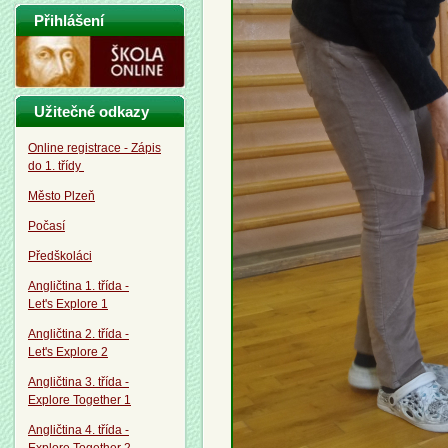
Přihlášení
Užitečné odkazy
Online registrace - Zápis
do 1. třídy
Město Plzeň
Počasí
Předškoláci
Angličtina 1. třída -
Let's Explore 1
Angličtina 2. třída -
Let's Explore 2
Angličtina 3. třída -
Explore Together 1
Angličtina 4. třída -