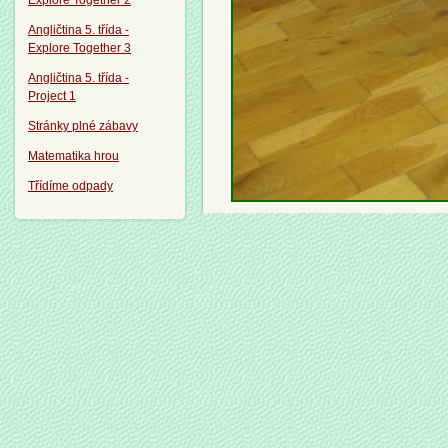
Explore Together 2
Angličtina 5. třída -
Explore Together 3
Angličtina 5. třída -
Project 1
Stránky plné zábavy
Matematika hrou
Třídíme odpady