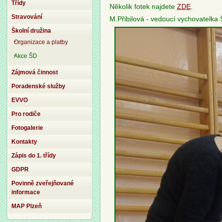
Třídy
Několik fotek najdete
ZDE
.
Stravování
M.Přibilová - vedoucí vychovatelka
Školní družina
Organizace a platby
Akce ŠD
Zájmová činnost
Poradenské služby
EVVO
Pro rodiče
Fotogalerie
Kontakty
Zápis do 1. třídy
GDPR
Povinně zveřejňované
informace
MAP Plzeň