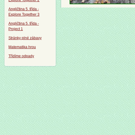
Explore Together 2
Angličtina 5. třída -
Explore Together 3
Angličtina 5. třída -
Project 1
Stránky plné zábavy
Matematika hrou
Třídíme odpady