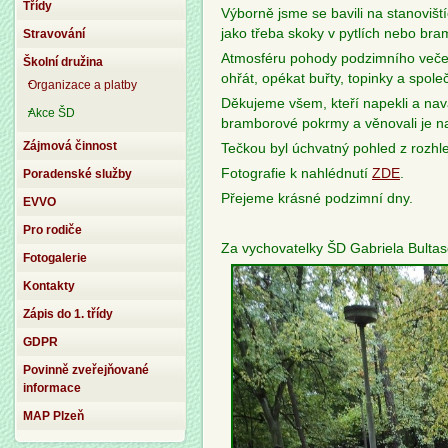
Třídy
Výborně jsme se bavili na stanoviš
jako třeba skoky v pytlích nebo bram
Stravování
Atmosféru pohody podzimního večera
Školní družina
ohřát, opékat buřty, topinky a spole
Organizace a platby
Děkujeme všem, kteří napekli a nav
Akce ŠD
bramborové pokrmy a věnovali je na
Zájmová činnost
Tečkou byl úchvatný pohled z rozhle
Fotografie k nahlédnutí
ZDE
.
Poradenské služby
Přejeme krásné podzimní dny.
EVVO
Pro rodiče
Za vychovatelky ŠD Gabriela Bulta
Fotogalerie
Kontakty
Zápis do 1. třídy
GDPR
Povinně zveřejňované
informace
MAP Plzeň