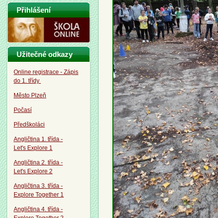
Přihlášení
Užitečné odkazy
Online registrace - Zápis
do 1. třídy
Město Plzeň
Počasí
Předškoláci
Angličtina 1. třída -
Let's Explore 1
Angličtina 2. třída -
Let's Explore 2
Angličtina 3. třída -
Explore Together 1
Angličtina 4. třída -