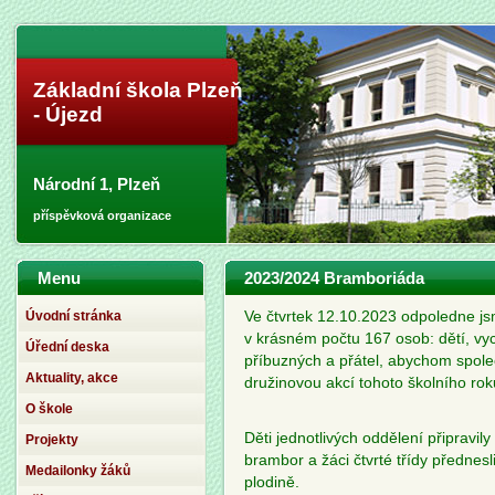
Základní škola Plzeň
- Újezd
Národní 1, Plzeň
příspěvková organizace
Menu
2023/2024 Bramboriáda
Úvodní stránka
Ve čtvrtek 12.10.2023 odpoledne js
v krásném počtu 167 osob: dětí, vy
Úřední deska
příbuzných a přátel, abychom spole
Aktuality, akce
družinovou akcí tohoto školního rok
O škole
Děti jednotlivých oddělení připravil
Projekty
brambor a žáci čtvrté třídy přednesl
Medailonky žáků
plodině.