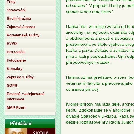
Třídy
od stromu"
. V případě Hanky je potř
Stravování
spadlo přímo pod strom".
Školní družina
Hanka říká, že miluje zvířata od té 
Zájmová činnost
živočichy má nejraději, okamžitě o
Poradenské služby
a obdivuhodné znalosti o živočiších 
EVVO
prezentovala ve škole výukové prog
kavku a ježka. Dokáže o zvířatech z
Pro rodiče
milá a rádi jí posloucháme. Umí od
Fotogalerie
přírodovědných otázek.
Kontakty
Zápis do 1. třídy
Hanina už má představu o svém bu
veterinární fakultu a pracovala jako
GDPR
ochranou přírody.
Povinně zveřejňované
informace
Kromě přírody má ráda také, archeol
MAP Plzeň
flétnu. Zdokonaluje se v angličtině
divadle Špalíček v D-klubu. Ráda tvo
dětské rozhlasové hry Rádia Junior.
Přihlášení