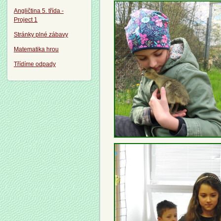
Angličtina 5. třída -
Project 1
Stránky plné zábavy
Matematika hrou
Třídíme odpady