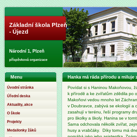
Základní škola Plzeň
- Újezd
Národní 1, Plzeň
příspěvková organizace
Menu
Hanka má ráda přírodu a miluje z
Úvodní stránka
Povídat si s Haninou Makoňovou, žák
k přírodě a ke zvířatům zdědila po 
Úřední deska
Makoňovi vedou mnoho let Záchranno
Aktuality, akce
v Doubravce, zabývá se ekologií a o
zasahují v terénu, řeší programy dr
O škole
pro školky a školy. Hanina se v tomt
Projekty
Sama odchovala několik zvířat, zej
Medailonky žáků
husy a vrabčáky.
Díky tomu má dnes
pomáhá jako jeho asistentka. Známé