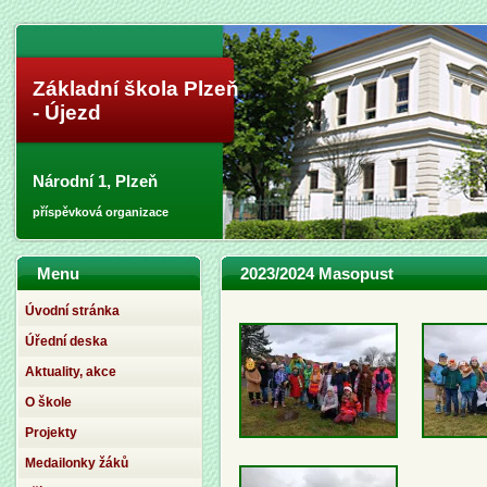
Základní škola Plzeň
- Újezd
Národní 1, Plzeň
příspěvková organizace
Menu
2023/2024 Masopust
Úvodní stránka
Úřední deska
Aktuality, akce
O škole
Projekty
Medailonky žáků