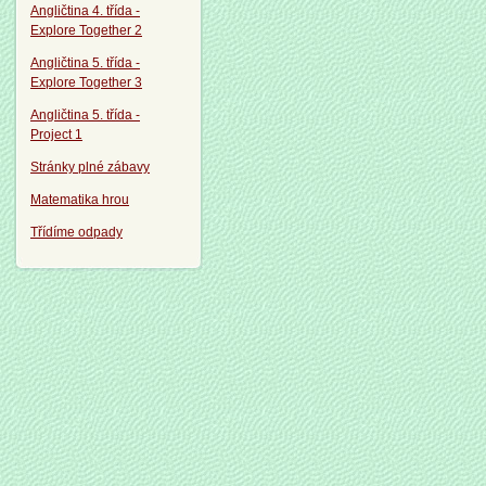
Angličtina 4. třída -
Explore Together 2
Angličtina 5. třída -
Explore Together 3
Angličtina 5. třída -
Project 1
Stránky plné zábavy
Matematika hrou
Třídíme odpady