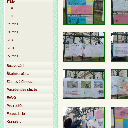
Třídy
1.A
1.B
2. třída
3. třída
4. A
4. B
5. třída
Stravování
Školní družina
Zájmová činnost
Poradenské služby
EVVO
Pro rodiče
Fotogalerie
Kontakty