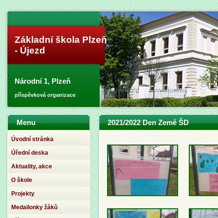
Základní škola Plzeň
- Újezd
Národní 1, Plzeň
příspěvková organizace
Menu
2021/2022 Den Země ŠD
Úvodní stránka
Úřední deska
Aktuality, akce
O škole
Projekty
Medailonky žáků