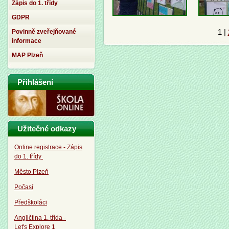
Zápis do 1. třídy
GDPR
1
|
Povinně zveřejňované
informace
MAP Plzeň
Přihlášení
Užitečné odkazy
Online registrace - Zápis
do 1. třídy
Město Plzeň
Počasí
Předškoláci
Angličtina 1. třída -
Let's Explore 1