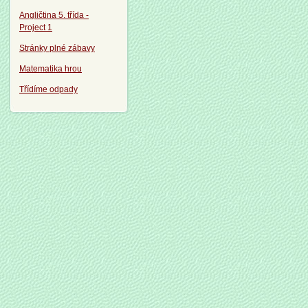
Angličtina 5. třída -
Project 1
Stránky plné zábavy
Matematika hrou
Třídíme odpady