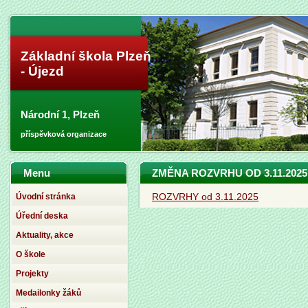
Základní škola Plzeň
- Újezd
Národní 1, Plzeň
příspěvková organizace
Menu
ZMĚNA ROZVRHU OD 3.11.2025
Úvodní stránka
ROZVRHY od 3.11.2025
Úřední deska
Aktuality, akce
O škole
Projekty
Medailonky žáků