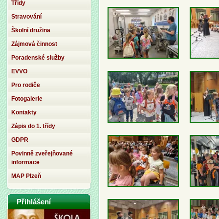
Třídy
Stravování
Školní družina
Zájmová činnost
Poradenské služby
EVVO
Pro rodiče
Fotogalerie
Kontakty
Zápis do 1. třídy
GDPR
Povinně zveřejňované
informace
MAP Plzeň
Přihlášení