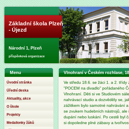
Základní škola Plzeň
- Újezd
Národní 1, Plzeň
příspěvková organizace
Menu
Vlnohraní v Českém rozhlase, 18
Úvodní stránka
Ve středu 18.6. se žáci 1. a 2. třídy 
"POCEM na divadlo" pořádaného 
Úřední deska
Vlnohraní. Děti si ve Studiovém sá
Aktuality, akce
nahrávací studio a dozvěděly se, ja
zážitkem bylo samotné nahrávání a 
O škole
se zvukem hudebních nástrojů, ale i 
Projekty
dupání nebo luskání. Po cestě byl č
Medailonky žáků
si dopoledne plné zábavy a tvořivost