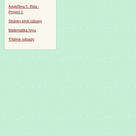
Angličtina 5. třída -
Project 1
Stránky plné zábavy
Matematika hrou
Třídíme odpady