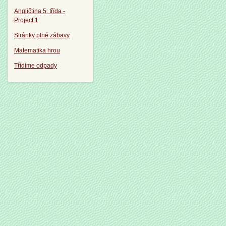
Angličtina 5. třída -
Project 1
Stránky plné zábavy
Matematika hrou
Třídíme odpady