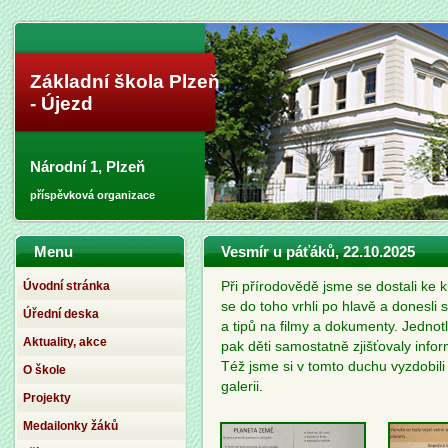
Základní škola Plzeň
- Újezd
Národní 1, Plzeň
příspěvková organizace
Menu
Vesmír u páťáků, 22.10.2025
Úvodní stránka
Při přírodovědě jsme se dostali k
se do toho vrhli po hlavě a donesli 
Úřední deska
a tipů na filmy a dokumenty. Jednotl
Aktuality, akce
pak děti samostatně zjišťovaly info
Též jsme si v tomto duchu vyzdobili 
O škole
galerii.
Projekty
Medailonky žáků