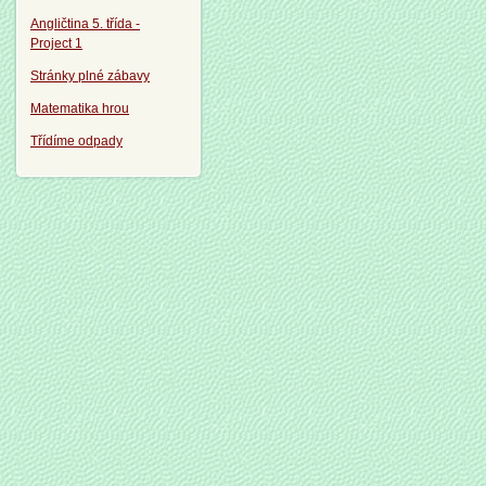
Angličtina 5. třída -
Project 1
Stránky plné zábavy
Matematika hrou
Třídíme odpady