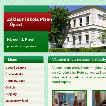
Základní škola Plzeň
- Újezd
Národní 1, Plzeň
příspěvková organizace
Menu
Vánoční trhy a muzeum s třeťák
Úvodní stránka
V posledním předvánočním týdnu vyr
na vánoční trhy. Poté se vypravili
Úřední deska
odvedle, kde měli možnost si vyzkou
Aktuality, akce
handicapem.
O škole
Projekty
Medailonky žáků