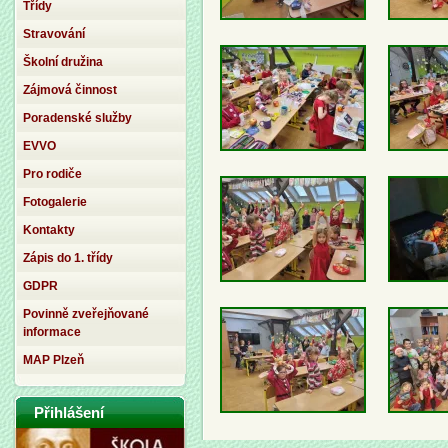
Třídy
Stravování
Školní družina
Zájmová činnost
Poradenské služby
EVVO
Pro rodiče
Fotogalerie
Kontakty
Zápis do 1. třídy
GDPR
Povinně zveřejňované
informace
MAP Plzeň
Přihlášení