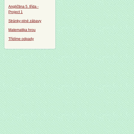
Angličtina 5. třída -
Project 1
Stránky plné zábavy
Matematika hrou
Třídíme odpady