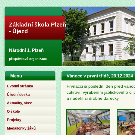
Základní škola Plzeň
- Újezd
Národní 1, Plzeň
příspěvková organizace
Menu
Vánoce v první třídě, 20.12.2024
Úvodní stránka
Prvňáčci si poslední den před váno
cukroví, vyráběním jablíčkového či
Úřední deska
a nadělili si drobné dárečky.
Aktuality, akce
O škole
Projekty
Medailonky žáků