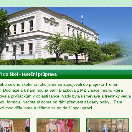
i do škol - taneční průprava
ěhu celého školního roku jsme se zapojovali do projektu Trenéři
l. Docházela k nám hodná paní Blažková z MZ Dance Team, která
ovala prvňáčkům v oblasti tance. Vždy byla usměvavá a tréninky vedla
ou formou. Nechte si doma od dětí předvést základy polky... Paní
vé moc děkujeme a těšíme se na další spolupráci.