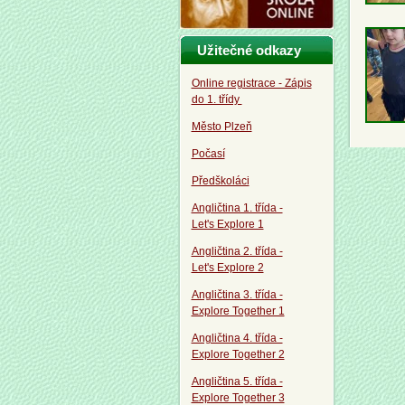
Užitečné odkazy
Online registrace - Zápis
do 1. třídy
Město Plzeň
Počasí
Předškoláci
Angličtina 1. třída -
Let's Explore 1
Angličtina 2. třída -
Let's Explore 2
Angličtina 3. třída -
Explore Together 1
Angličtina 4. třída -
Explore Together 2
Angličtina 5. třída -
Explore Together 3