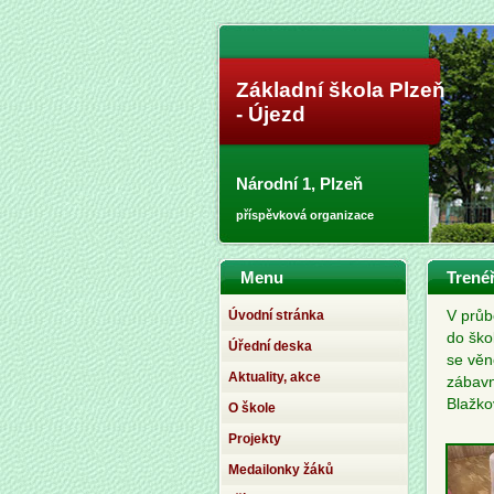
Základní škola Plzeň
- Újezd
Národní 1, Plzeň
příspěvková organizace
Menu
Trenéř
Úvodní stránka
V průb
do ško
Úřední deska
se věn
Aktuality, akce
zábavn
Blažko
O škole
Projekty
Medailonky žáků