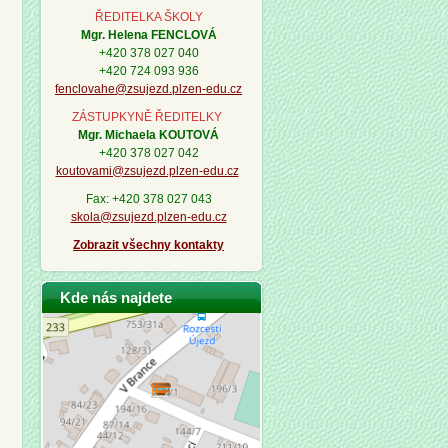
ŘEDITELKA ŠKOLY
Mgr. Helena FENCLOVÁ
+420 378 027 040
+420 724 093 936
fenclovahe@zsujezd.plzen-edu.cz
ZÁSTUPKYNĚ ŘEDITELKY
Mgr. Michaela KOUTOVÁ
+420 378 027 042
koutovami@zsujezd.plzen-edu.cz
Fax: +420 378 027 043
skola@zsujezd.plzen-edu.cz
Zobrazit všechny kontakty
Kde nás najdete