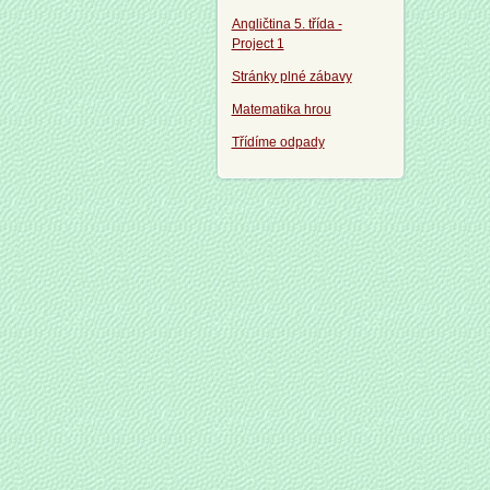
Angličtina 5. třída -
Project 1
Stránky plné zábavy
Matematika hrou
Třídíme odpady