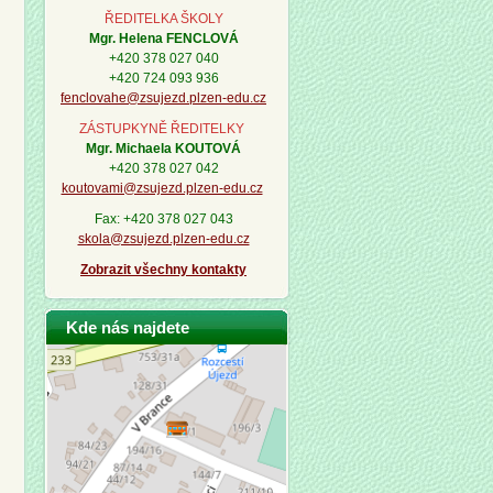
ŘEDITELKA ŠKOLY
Mgr. Helena FENCLOVÁ
+420 378 027 040
+420 724 093 936
fenclovahe@zsujezd.plzen-edu.cz
ZÁSTUPKYNĚ ŘEDITELKY
Mgr. Michaela KOUTOVÁ
+420 378 027 042
koutovami@zsujezd.plzen-edu.cz
Fax: +420 378 027 043
skola@zsujezd.plzen-edu.cz
Zobrazit všechny kontakty
Kde nás najdete