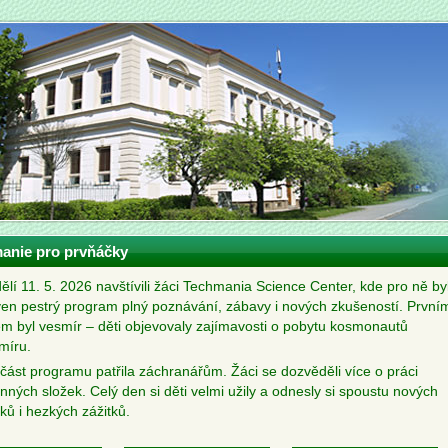
anie pro prvňáčky
ělí 11. 5. 2026 navštívili žáci Techmania Science Center, kde pro ně by
ven pestrý program plný poznávání, zábavy i nových zkušeností. První
m byl vesmír – děti objevovaly zajímavosti o pobytu kosmonautů
míru.
část programu patřila záchranářům. Žáci se dozvěděli více o práci
nných složek. Celý den si děti velmi užily a odnesly si spoustu nových
ků i hezkých zážitků.