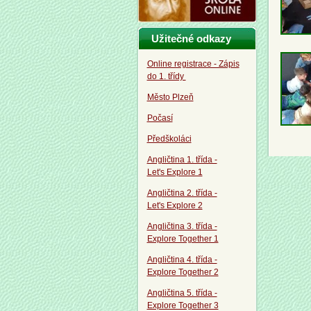
Užitečné odkazy
Online registrace - Zápis
do 1. třídy
Město Plzeň
Počasí
Předškoláci
Angličtina 1. třída -
Let's Explore 1
Angličtina 2. třída -
Let's Explore 2
Angličtina 3. třída -
Explore Together 1
Angličtina 4. třída -
Explore Together 2
Angličtina 5. třída -
Explore Together 3