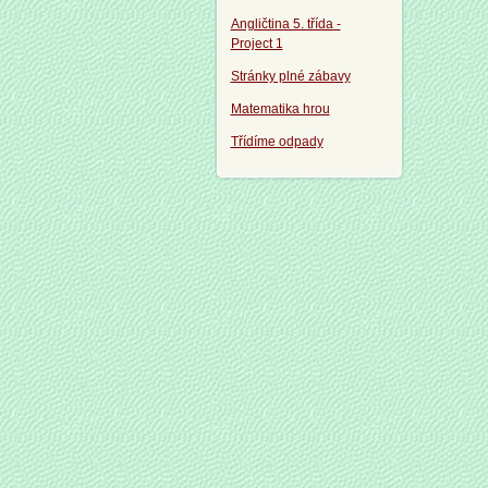
Angličtina 5. třída -
Project 1
Stránky plné zábavy
Matematika hrou
Třídíme odpady