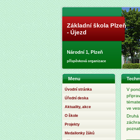
Základní škola Plzeň
- Újezd
Národní 1, Plzeň
příspěvková organizace
Menu
Techm
Úvodní stránka
V pond
připra
Úřední deska
témate
Aktuality, akce
ve ves
O škole
Druhá 
záchra
Projekty
poznat
Medailonky žáků