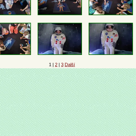
1
|
2
|
3
Další