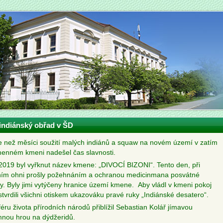
 indiánský obřad v ŠD
e než měsíci soužití malých indiánů a squaw na novém území v zatím
enném kmeni nadešel čas slavnosti.
2019 byl vyřknut název kmene: „DIVOCÍ BIZONI“. Tento den, při
ím ohni prošly požehnáním a ochranou medicinmana posvátné
. Byly jimi vytýčeny hranice území kmene. Aby vládl v kmeni pokoj
 stvrdili všichni otiskem ukazováku pravé ruky „Indiánské desatero“.
éru života přírodních národů přiblížil Sebastian Kolář jímavou
mnou hrou na dýdžeridů.