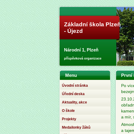
Základní škola Plzeň
- Újezd
Národní 1, Plzeň
příspěvková organizace
Menu
První
Úvodní stránka
Po víc
bezejm
Úřední deska
23.10.
Aktuality, akce
obřadn
O škole
kameny
a mír,
Projekty
Atmosf
Medailonky žáků
a taje