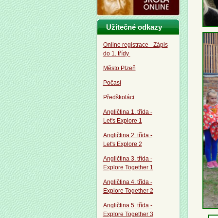
Užitečné odkazy
Online registrace - Zápis
do 1. třídy
Město Plzeň
Počasí
Předškoláci
Angličtina 1. třída -
Let's Explore 1
Angličtina 2. třída -
Let's Explore 2
Angličtina 3. třída -
Explore Together 1
Angličtina 4. třída -
Explore Together 2
Angličtina 5. třída -
Explore Together 3