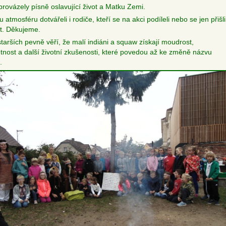
 provázely písně oslavující život a Matku Zemi.
 atmosféru dotvářeli i rodiče, kteří se na akci podíleli nebo se jen přišli
t. Děkujeme.
tarších pevně věří, že malí indiáni a squaw získají moudrost,
tnost a další životní zkušenosti, které povedou až ke změně názvu
.