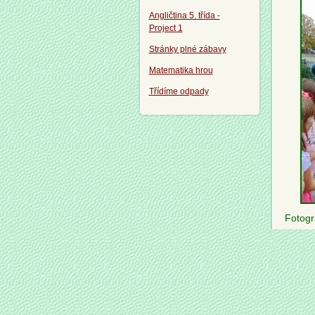
Angličtina 5. třída -
Project 1
Stránky plné zábavy
Matematika hrou
Třídíme odpady
Fotogr