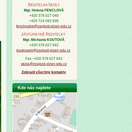
ŘEDITELKA ŠKOLY
Mgr. Helena FENCLOVÁ
+420 378 027 040
+420 724 093 936
fenclovahe@zsujezd.plzen-edu.cz
ZÁSTUPKYNĚ ŘEDITELKY
Mgr. Michaela KOUTOVÁ
+420 378 027 042
koutovami@zsujezd.plzen-edu.cz
Fax: +420 378 027 043
skola@zsujezd.plzen-edu.cz
Zobrazit všechny kontakty
Kde nás najdete