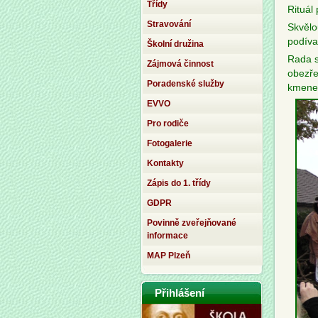
Třídy
Rituál
Stravování
Skvělou
podíva
Školní družina
Rada s
Zájmová činnost
obezře
Poradenské služby
kmene
EVVO
Pro rodiče
Fotogalerie
Kontakty
Zápis do 1. třídy
GDPR
Povinně zveřejňované
informace
MAP Plzeň
Přihlášení