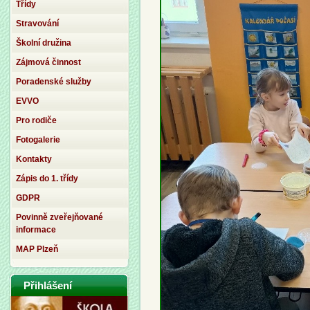
Třídy
Stravování
Školní družina
Zájmová činnost
Poradenské služby
EVVO
Pro rodiče
Fotogalerie
Kontakty
Zápis do 1. třídy
GDPR
Povinně zveřejňované
informace
MAP Plzeň
Přihlášení