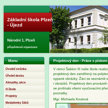
Základní škola Plzeň
- Újezd
Národní 1, Plzeň
příspěvková organizace
Menu
Projektový den - Práce s pískem 
Úvodní stránka
V rámci Šablon III naše škole reali
projektový den zaměřený na polyte
Úřední deska
sypané obrázky. Žáci se seznámili 
Aktuality, akce
i obrázků. Projektový den provázeli
se prolínalo všemi vyučovacími předm
O škole
poznatky.
Projekty
Mgr. Michaela Koutová
Medailonky žáků