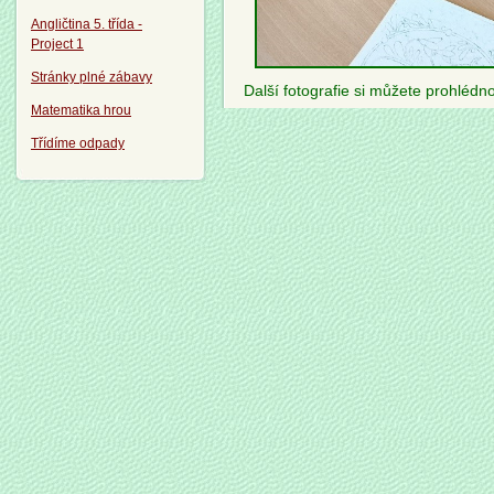
Angličtina 5. třída -
Project 1
Stránky plné zábavy
Další fotografie si můžete prohlédn
Matematika hrou
Třídíme odpady