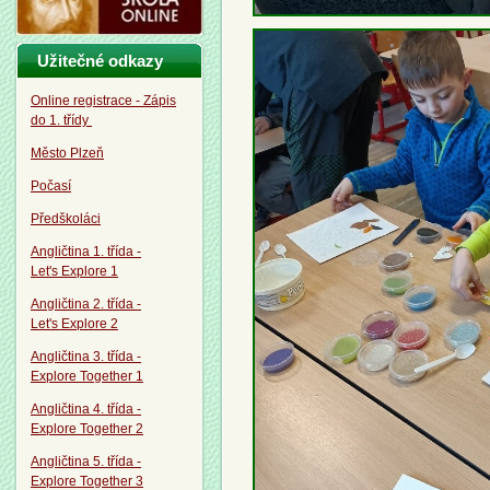
Užitečné odkazy
Online registrace - Zápis
do 1. třídy
Město Plzeň
Počasí
Předškoláci
Angličtina 1. třída -
Let's Explore 1
Angličtina 2. třída -
Let's Explore 2
Angličtina 3. třída -
Explore Together 1
Angličtina 4. třída -
Explore Together 2
Angličtina 5. třída -
Explore Together 3