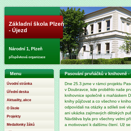
Základní škola Plzeň
- Újezd
Národní 1, Plzeň
příspěvková organizace
Menu
Pasování prvňáčků v knihovně - 
Úvodní stránka
Dne 25.3.jsme v rámci projektu Pas
v Doubravce, kde proběhlo naše prv
Úřední deska
knihovnice společně s maňáskem Do
Aktuality, akce
knihy půjčovat a co všechno v knihov
odpovídali na otázky a sdíleli své v
O škole
ani ukázka zajímavých dětských publi
Projekty
Návštěva byla pro všechny velmi př
Medailonky žáků
a motivovaní k dalšímu čtení. Už se