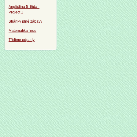
Angličtina 5. třída -
Project 1
Stránky plné zábavy
Matematika hrou
Třídíme odpady