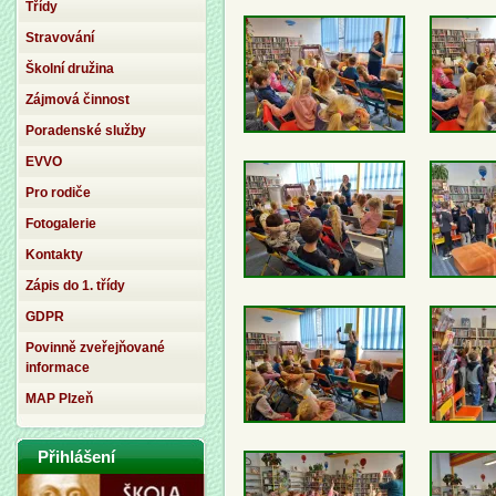
Třídy
Stravování
Školní družina
Zájmová činnost
Poradenské služby
EVVO
Pro rodiče
Fotogalerie
Kontakty
Zápis do 1. třídy
GDPR
Povinně zveřejňované
informace
MAP Plzeň
Přihlášení