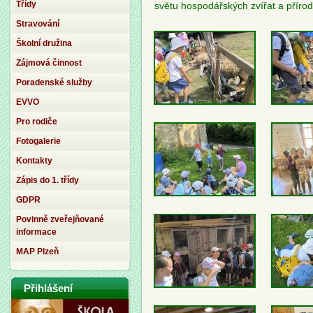
Třídy
světu hospodářských zvířat a příro
Stravování
Školní družina
Zájmová činnost
Poradenské služby
EVVO
Pro rodiče
Fotogalerie
Kontakty
Zápis do 1. třídy
GDPR
Povinně zveřejňované
informace
MAP Plzeň
Přihlášení