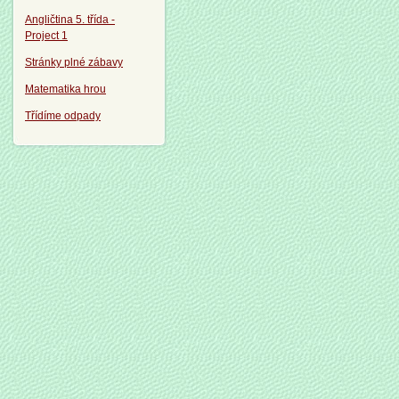
Angličtina 5. třída -
Project 1
Stránky plné zábavy
Matematika hrou
Třídíme odpady