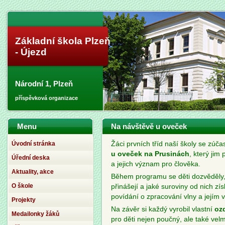
Základní škola Plzeň
- Újezd
Národní 1, Plzeň
příspěvková organizace
Menu
Na návštěvě u oveček
Úvodní stránka
Žáci prvních tříd naší školy se zúč
u oveček na Prusinách
, který jim 
Úřední deska
a jejich význam pro člověka.
Aktuality, akce
Během programu se děti dozvěděly, 
O škole
přinášejí a jaké suroviny od nich z
povídání o zpracování vlny a jejím 
Projekty
Na závěr si každý vyrobil vlastní
oz
Medailonky žáků
pro děti nejen poučný, ale také ve