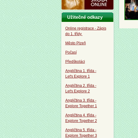
Užitečné odkazy
Online registrace - Zápis
do 1. třídy
Město Plzeň
Počasí
Předškoláci
Angličtina 1. třída -
Let's Explore 1
Angličtina 2. třída -
Let's Explore 2
Angličtina 3. třída -
Explore Together 1
Angličtina 4. třída -
Explore Together 2
Angličtina 5. třída -
Explore Together 3