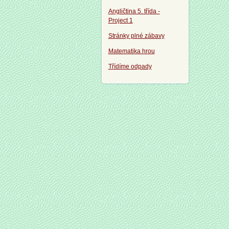
Angličtina 5. třída -
Project 1
Stránky plné zábavy
Matematika hrou
Třídíme odpady