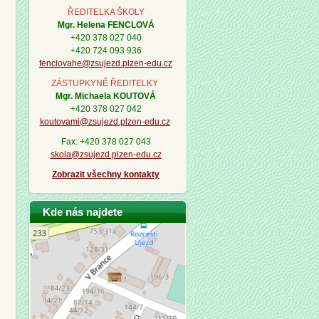
ŘEDITELKA ŠKOLY
Mgr. Helena FENCLOVÁ
+420 378 027 040
+420 724 093 936
fenclovahe@zsujezd.plzen-edu.cz
ZÁSTUPKYNĚ ŘEDITELKY
Mgr. Michaela KOUTOVÁ
+420 378 027 042
koutovami@zsujezd.plzen-edu.cz
Fax: +420 378 027 043
skola@zsujezd.plzen-edu.cz
Zobrazit všechny kontakty
Kde nás najdete