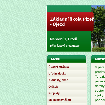
Základní škola Plzeň
- Újezd
Národní 1, Plzeň
příspěvková organizace
Menu
Muzik
Úvodní stránka
V páte
předst
Úřední deska
Terezi
Aktuality, akce
pěveck
dětský
O škole
sester
Projekty
výuky 
Medailonky žáků
pohádk