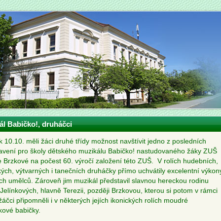
ál Babičko!, druháčci
k 10.10. měli žáci druhé třídy možnost navštívit jedno z posledních
avení pro školy dětského muzikálu Babičko! nastudovaného žáky ZUŠ
e Brzkové na počest 60. výročí založení této ZUŠ. V rolích hudebních,
ých, výtvarných i tanečních druháčky přímo uchvátily excelentní výkon
ch umělců. Zároveň jim muzikál představil slavnou hereckou rodinu
 Jelínkových, hlavně Terezii, později Brzkovou, kterou si potom v rámci
žáčci připomněli i v některých jejích ikonických rolích moudré
ové babičky.