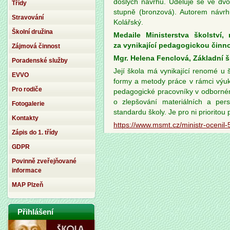
došlých návrhů. Uděluje se ve dvou
Třídy
stupně (bronzová). Autorem návr
Stravování
Kolářský.
Školní družina
Medaile Ministerstva školství
za vynikající pedagogickou činno
Zájmová činnost
Mgr. Helena Fenclová, Základní š
Poradenské služby
Její škola má vynikající renomé u 
EVVO
formy a metody práce v rámci výuky
Pro rodiče
pedagogické pracovníky v odborném
o zlepšování materiálních a per
Fotogalerie
standardu školy. Je pro ni prioritou
Kontakty
https://www.msmt.cz/ministr-ocenil
Zápis do 1. třídy
GDPR
Povinně zveřejňované
informace
MAP Plzeň
Přihlášení