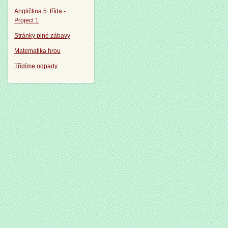
Angličtina 5. třída -
Project 1
Stránky plné zábavy
Matematika hrou
Třídíme odpady