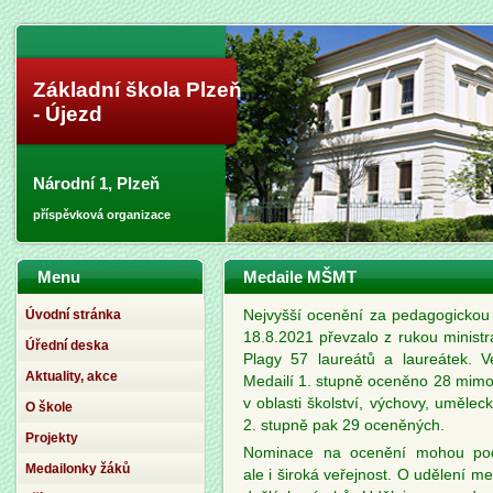
Základní škola Plzeň
- Újezd
Národní 1, Plzeň
příspěvková organizace
Menu
Medaile MŠMT
Úvodní stránka
Nejvyšší ocenění za pedagogickou
18.8.2021 převzalo z rukou ministr
Úřední deska
Plagy 57 laureátů a laureátek. 
Aktuality, akce
Medailí 1. stupně oceněno 28 mim
v oblasti školství, výchovy, umělec
O škole
2. stupně pak 29 oceněných.
Projekty
Nominace na ocenění mohou podáva
Medailonky žáků
ale i široká veřejnost. O udělení me